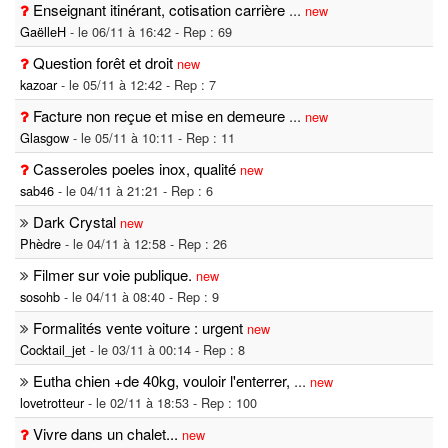
Enseignant itinérant, cotisation carrière
...
new
GaëlleH
- le 06/11 à 16:42 - Rep : 69
Question forêt et droit
new
kazoar
- le 05/11 à 12:42 - Rep : 7
Facture non reçue et mise en demeure
...
new
Glasgow
- le 05/11 à 10:11 - Rep : 11
Casseroles poeles inox, qualité
new
sab46
- le 04/11 à 21:21 - Rep : 6
Dark Crystal
new
Phèdre
- le 04/11 à 12:58 - Rep : 26
Filmer sur voie publique.
new
sosohb
- le 04/11 à 08:40 - Rep : 9
Formalités vente voiture : urgent
new
Cocktail_jet
- le 03/11 à 00:14 - Rep : 8
Eutha chien +de 40kg, vouloir l'enterrer,
...
new
lovetrotteur
- le 02/11 à 18:53 - Rep : 100
Vivre dans un chalet...
new