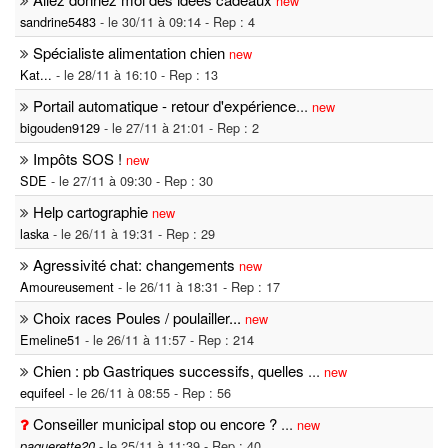
new
sandrine5483
- le 30/11 à 09:14 - Rep : 4
Spécialiste alimentation chien
new
Kat...
- le 28/11 à 16:10 - Rep : 13
Portail automatique - retour d'expérience
...
new
bigouden9129
- le 27/11 à 21:01 - Rep : 2
Impôts SOS !
new
SDE
- le 27/11 à 09:30 - Rep : 30
Help cartographie
new
laska
- le 26/11 à 19:31 - Rep : 29
Agressivité chat: changements
new
Amoureusement
- le 26/11 à 18:31 - Rep : 17
Choix races Poules / poulailler...
new
Emeline51
- le 26/11 à 11:57 - Rep : 214
Chien : pb Gastriques successifs, quelles
...
new
equifeel
- le 26/11 à 08:55 - Rep : 56
Conseiller municipal stop ou encore ?
...
new
- le 25/11 à 11:39 - Rep : 40
paquerette20