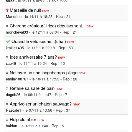
taraa
- le 15/11 à 02:08 - Rep : 7929
Marseille de nuit
new
Mandrine
- le 14/11 à 18:25 - Rep : 24
Cherche créateur(-trice) déguisement
...
new
moncheval33
- le 12/11 à 08:04 - Rep : 21
Quand le véto sèche...(chat)
new
kmille1405
- le 11/11 à 22:18 - Rep : 53
Idée anniversaire 7 ans?
new
sab46
- le 11/11 à 19:24 - Rep : 10
Nettoyer un sac longchamps pliage
new
emilie100787
- le 10/11 à 17:53 - Rep : 28
Refaire sa salle de bain
new
dagob26
- le 08/11 à 11:47 - Rep : 7
Apprivoiser un chaton sauvage?
new
Pascale1
- le 07/11 à 13:56 - Rep : 37
Help plombier
new
baldan
- le 07/11 à 10:40 - Rep : 5