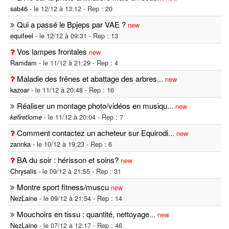
sab46
- le 12/12 à 13:12 - Rep : 20
Qui a passé le Bpjeps par VAE ?
new
equifeel
- le 12/12 à 09:31 - Rep : 13
Vos lampes frontales
new
Ramdam
- le 11/12 à 21:29 - Rep : 4
Maladie des frênes et abattage des arbres
...
new
kazoar
- le 11/12 à 20:48 - Rep : 16
Réaliser un montage photo/vidéos en musiqu
...
new
- le 11/12 à 20:04 - Rep : 7
kefiretlome
Comment contactez un acheteur sur Equirodi
...
new
zannka
- le 10/12 à 19:23 - Rep : 6
BA du soir : hérisson et soins?
new
Chrysalis
- le 09/12 à 21:55 - Rep : 31
Montre sport fitness/muscu
new
NezLaine
- le 09/12 à 21:54 - Rep : 14
Mouchoirs en tissu : quantité, nettoyage
...
new
NezLaine
- le 07/12 à 12:17 - Rep : 46