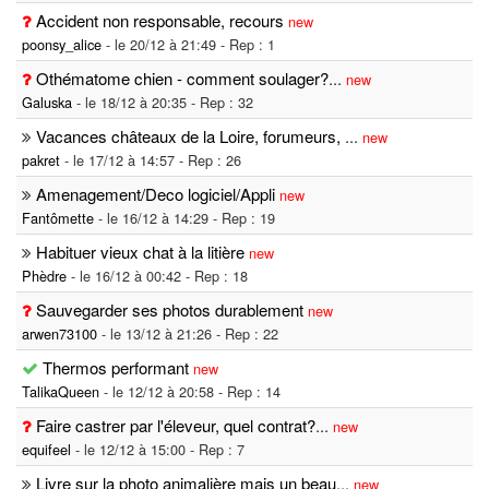
Accident non responsable, recours
new
poonsy_alice
- le 20/12 à 21:49 - Rep : 1
Othématome chien - comment soulager?
...
new
Galuska
- le 18/12 à 20:35 - Rep : 32
Vacances châteaux de la Loire, forumeurs,
...
new
pakret
- le 17/12 à 14:57 - Rep : 26
Amenagement/Deco logiciel/Appli
new
Fantômette
- le 16/12 à 14:29 - Rep : 19
Habituer vieux chat à la litière
new
Phèdre
- le 16/12 à 00:42 - Rep : 18
Sauvegarder ses photos durablement
new
arwen73100
- le 13/12 à 21:26 - Rep : 22
Thermos performant
new
TalikaQueen
- le 12/12 à 20:58 - Rep : 14
Faire castrer par l'éleveur, quel contrat?
...
new
equifeel
- le 12/12 à 15:00 - Rep : 7
Livre sur la photo animalière mais un beau
...
new