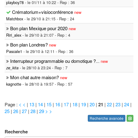
playboy78
- le 01/11 à 10:22 - Rep : 36
Crématorium+visioconférence
new
Matchbox
- le 29/10 à 21:15 - Rep : 24
Bon plan Mexique pour 2020
new
Riri_alex
- le 29/10 à 21:07 - Rep : 4
Bon plan Londres?
new
Pascale1
- le 29/10 à 12:11 - Rep : 36
Interrupteur programmable ou domotique ?
...
new
- le 28/10 à 23:24 - Rep : 7
ze_kita
Mon chat autre maison?
new
kagnotte
- le 28/10 à 19:57 - Rep : 57
Page :
< <
|
13
|
14
|
15
|
16
|
17
|
18
|
19
|
20
|
21
|
22
|
23
|
24
|
25
|
26
|
27
|
28
|
29
> >
Recherche avancée
Recherche