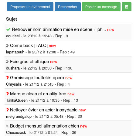
Proposer un événement
Rechercher
Poster un message
Sujet
Retrouver nom animation mise en scène + ph
...
new
equifeel
- le 23/12 à 19:48 - Rep : 9
Come back [TALC]
new
lapatateuh
- le 23/12 à 12:08 - Rep : 49
Foie gras et ethique
new
dushara
- le 22/12 à 20:30 - Rep : 136
Garnissage feuilletés apero
new
Chrysalis
- le 21/12 à 21:45 - Rep : 4
Marque clean et cruality free
new
TalikaQueen
- le 21/12 à 10:35 - Rep : 13
Nettoyer évier en acier inoxydable
new
melgrandgalop
- le 21/12 à 05:48 - Rep : 20
Budget mensuel alimentation chien
new
Chococrack
- le 21/12 à 01:24 - Rep : 36