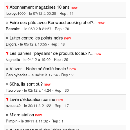
Abonnement magazines 10 ans
new
leeloye1000
- le 07/12 à 00:20 - Rep : 11
Faire des pâte avec Kenwood cooking chef?
...
new
Pascale1
- le 05/12 à 21:57 - Rep : 70
Lutter contre les points noirs
new
Digora
- le 05/12 à 10:55 - Rep : 48
Les paniers "paysans" de produits locaux?
...
new
kagnotte
- le 04/12 à 19:09 - Rep : 29
Vinver... Notre célébrité locale !
new
Gepjoyhades
- le 04/12 à 17:54 - Rep : 2
60ha, ils sont où?
new
liteulorce
- le 02/12 à 14:24 - Rep : 30
Livre d'éducation canine
new
azzura42
- le 30/11 à 21:22 - Rep : 17
Micro station
new
Pimpin
- le 30/11 à 11:32 - Rep : 1
Allez donnez moi des idées cadeaux