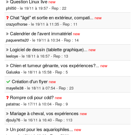
Question Linux live
new
phil50
- le 19/11 à 19:57 - Rep : 22
Chat "âgé" et sortie en extérieur, compati
...
new
crazyofhorse
- le 19/11 à 11:35 - Rep : 11
Calendrier de l'avent immatériel
new
- le 19/11 à 10:34 - Rep : 14
paquerette20
Logiciel de dessin (tablette graphique)
...
new
leeloye
- le 18/11 à 16:57 - Rep : 13
Chien et tumeur gênante, vos expériences?
...
new
Galuska
- le 18/11 à 15:58 - Rep : 5
Création d'un flyer
new
mayelle38
- le 18/11 à 07:54 - Rep : 23
Rompre cdi pour cdd?
new
patatrac
- le 17/11 à 10:04 - Rep : 9
Mariage à cheval, vos expériences
new
djouly76
- le 16/11 à 16:40 - Rep : 113
Un post pour les aquariophiles...
new