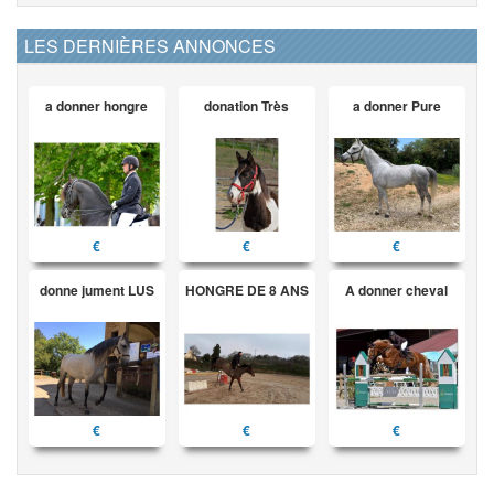
LES DERNIÈRES ANNONCES
a donner hongre
donation Très
a donner Pure
€
€
€
donne jument LUS
HONGRE DE 8 ANS
A donner cheval
€
€
€