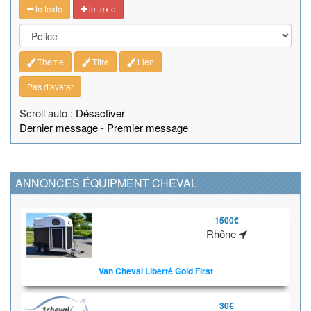
le texte
le texte
Theme
Titre
Lien
Pas d'avatar
Scroll auto :
Désactiver
Dernier message
-
Premier message
ANNONCES ÉQUIPMENT CHEVAL
1500€
Rhône
Van Cheval Liberté Gold First
30€