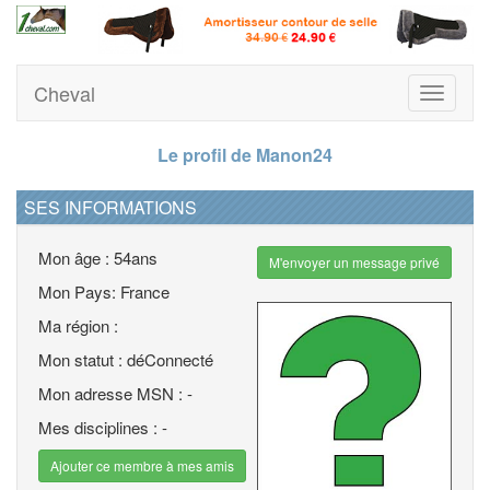
Cheval
Toggle
navigati
Le profil de Manon24
SES INFORMATIONS
Mon âge : 54ans
M'envoyer un message privé
Mon Pays: France
Ma région :
Mon statut : déConnecté
Mon adresse MSN : -
Mes disciplines : -
Ajouter ce membre à mes amis