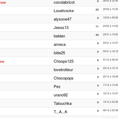
26/02 à 22:40
cocolabricot
0
new
25/02 à 14:20
Louetvocke
25
13/02 à 09:26
alysone47
0
04/02 à 14:52
Jesss13
11
23/01 à 19:00
baldan
43
04/01 à 14:07
ameca
0
03/01 à 18:18
lotte25
0
31/12 à 09:24
Choops123
0
new
23/12 à 10:10
lovetrotteur
3
20/12 à 18:28
Chocopops
4
17/12 à 14:42
Pez
4
12/12 à 13:57
urano92
0
10/12 à 23:29
Tatouchka
0
09/12 à 20:38
T...A...K
0