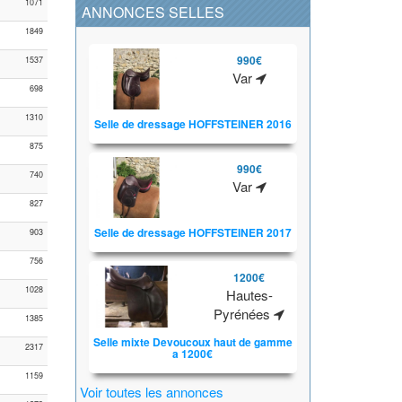
1071
ANNONCES SELLES
1849
990€
1537
Var
698
1310
Selle de dressage HOFFSTEINER 2016
875
990€
740
Var
827
Selle de dressage HOFFSTEINER 2017
903
756
1200€
1028
Hautes-
Pyrénées
1385
Selle mixte Devoucoux haut de gamme
2317
a 1200€
1159
Voir toutes les annonces