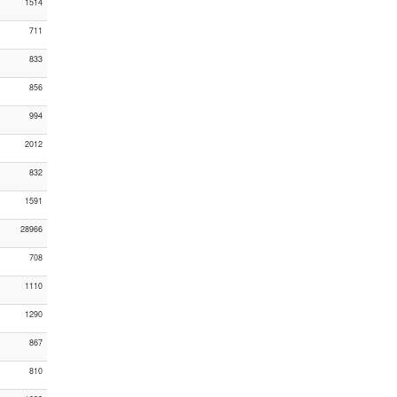
1514
711
833
856
994
2012
832
1591
28966
708
1110
1290
867
810