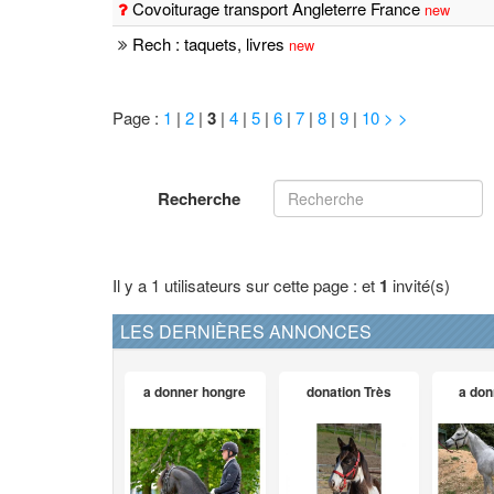
Covoiturage transport Angleterre France
new
Rech : taquets, livres
new
Page :
1
|
2
|
3
|
4
|
5
|
6
|
7
|
8
|
9
|
10
> >
Recherche
Il y a 1 utilisateurs sur cette page : et
1
invité(s)
LES DERNIÈRES ANNONCES
a donner hongre
donation Très
a don