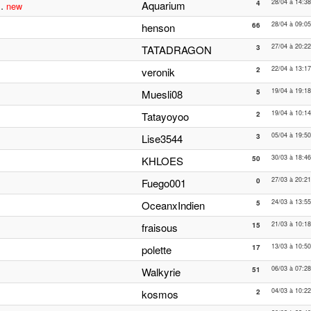
28/04 à 14:38
..
Aquarium
4
new
28/04 à 09:05
henson
66
27/04 à 20:22
TATADRAGON
3
22/04 à 13:17
veronik
2
19/04 à 19:18
Muesli08
5
19/04 à 10:14
Tatayoyoo
2
05/04 à 19:50
Lise3544
3
30/03 à 18:46
KHLOES
50
27/03 à 20:21
Fuego001
0
24/03 à 13:55
OceanxIndien
5
21/03 à 10:18
fraisous
15
13/03 à 10:50
polette
17
06/03 à 07:28
Walkyrie
51
04/03 à 10:22
kosmos
2