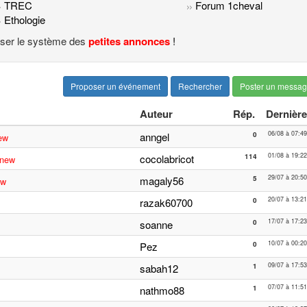
TREC
Forum 1cheval
Ethologie
liser le système des
petites annonces
!
Proposer un événement
Rechercher
Poster un messa
Auteur
Rép.
Dernière
06/08 à 07:49
anngel
0
ew
01/08 à 19:22
cocolabricot
114
new
29/07 à 20:50
magaly56
5
ew
20/07 à 13:21
razak60700
0
17/07 à 17:23
soanne
0
10/07 à 00:20
Pez
0
09/07 à 17:53
sabah12
1
07/07 à 11:51
nathmo88
1