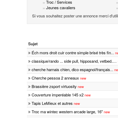
Troc / Services
Jeunes cavaliers
Si vous souhaitez poster une annonce merci d'uti
Sujet
Éch mors droit cuir contre simple brisé très fin
...
n
classique/rando ... side pull, hipposand, vetbed..
...
cherche harnais chien, dico espagnol/français
...
n
Cherche pessoa 2 anneaux
new
Brassière zsport virtuosity
new
Couverture imperéable 145 x2
new
Tapis LeMieux et autres
new
Troc ma wintec western arcade large, 16"
new