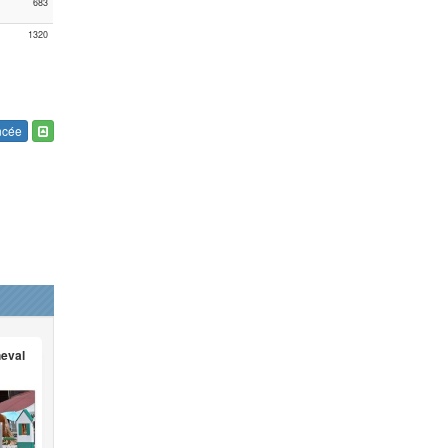
683
1320
ncée
heval