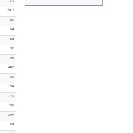
1273
3218
862
841
821
896
793
4185
727
1094
1472
1508
3494
937