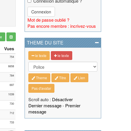
Connexion automatique ?
Connexion
Mot de passe oublié ?
Pas encore membre : incrivez-vous
ge
THEME DU SITE
Vues
le texte
le texte
754
6658
784
Theme
Titre
Lien
697
Pas d'avatar
1039
Scroll auto :
Désactiver
730
Dernier message
-
Premier
message
712
733