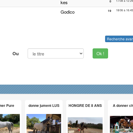
17/08 à 12:29
kes
0
18/06 à 16:45
Godico
19
Recherche ava
Ou
Ok !
ner Pure
donne jument LUS
HONGRE DE 8 ANS
A donner c