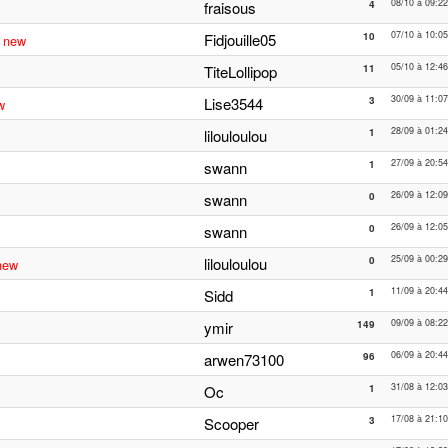
08/10 à 09:22
fraisous
4
07/10 à 10:05
.
Fidjouille05
10
new
05/10 à 12:46
TiteLollipop
11
30/09 à 11:07
Lise3544
3
w
28/09 à 01:24
lilouloulou
1
27/09 à 20:54
swann
1
26/09 à 12:09
swann
0
26/09 à 12:05
swann
0
25/09 à 00:29
lilouloulou
0
new
11/09 à 20:44
Sidd
1
09/09 à 08:22
ymir
149
06/09 à 20:44
arwen73100
96
31/08 à 12:03
Oc
1
17/08 à 21:10
Scooper
3