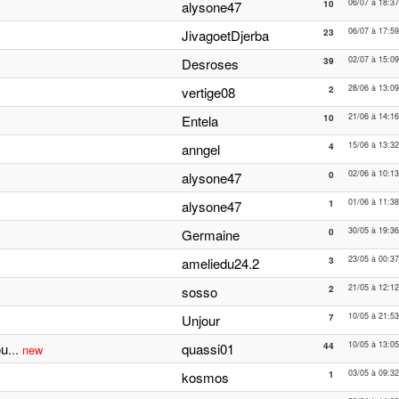
06/07 à 18:37
alysone47
10
06/07 à 17:59
JivagoetDjerba
23
02/07 à 15:09
Desroses
39
28/06 à 13:09
vertige08
2
21/06 à 14:16
Entela
10
15/06 à 13:32
anngel
4
02/06 à 10:13
alysone47
0
01/06 à 11:38
alysone47
1
30/05 à 19:36
Germaine
0
23/05 à 00:37
ameliedu24.2
3
21/05 à 12:12
sosso
2
10/05 à 21:53
Unjour
7
10/05 à 13:05
ou
...
quassi01
44
new
03/05 à 09:32
kosmos
1