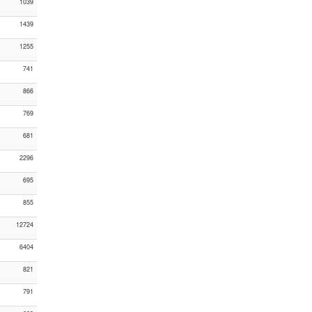
1039
1439
1255
741
866
769
681
2296
695
855
12724
6404
821
791