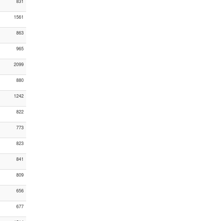
831
1561
863
965
2099
880
1242
822
773
823
841
809
656
677