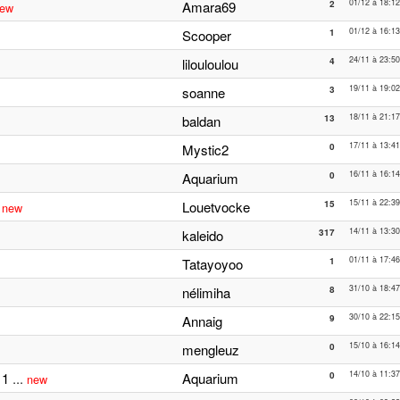
01/12 à 18:12
Amara69
2
ew
01/12 à 16:13
Scooper
1
24/11 à 23:50
lilouloulou
4
19/11 à 19:02
soanne
3
18/11 à 21:17
baldan
13
17/11 à 13:41
Mystic2
0
16/11 à 16:14
Aquarium
0
15/11 à 22:39
.
Louetvocke
15
new
14/11 à 13:30
kaleido
317
01/11 à 17:46
Tatayoyoo
1
31/10 à 18:47
nélimiha
8
30/10 à 22:15
Annaig
9
15/10 à 16:14
mengleuz
0
14/10 à 11:37
/11
...
Aquarium
0
new