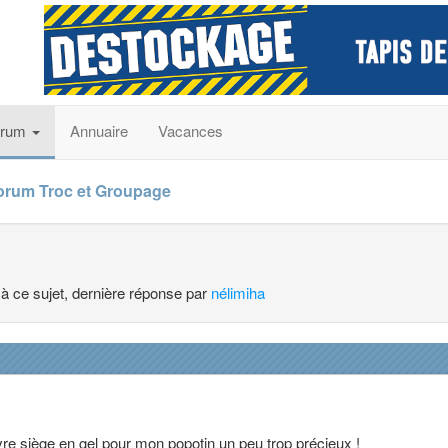
orum
Annuaire
Vacances
orum Troc et Groupage
 à ce sujet, dernière réponse par
nélimiha
re siège en gel pour mon popotin un peu trop précieux !