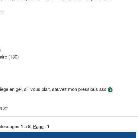
 :
5
aire (130)
iège en gel, s'il vous plait, sauvez mon pressious ass
3:31
Messages
1
à
8
,
Page
:
1