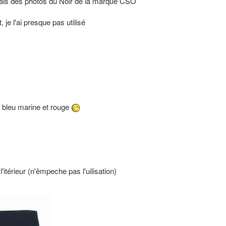
ferais des photos du Noir de la marque CSO
, je l'ai presque pas utilisé
st bleu marine et rouge
c
itérieur (n'êmpeche pas l'uilisation)