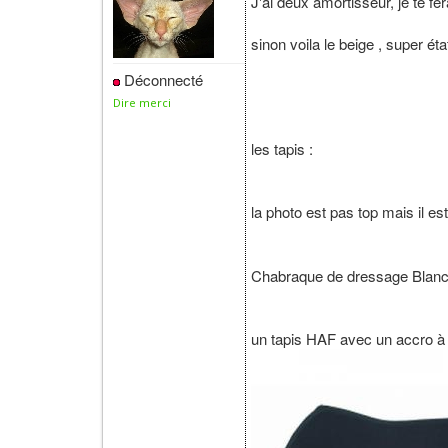
J'ai deux amortisseur, je te 
sinon voila le beige , super état
Déconnecté
Dire merci
les tapis :
la photo est pas top mais il e
Chabraque de dressage Blan
un tapis HAF avec un accro à l'