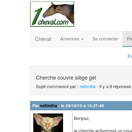
Cheval
Annonces
Se connecter
F
F
Cherche couvre siège gel
Sujet commencé par :
nélimiha
- Il y a 8 réponses
Par
nélimiha
: le 29/10/15 à 13:27:46
Bonjour,
je cherche activement un couv