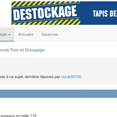
orum
Annuaire
Vacances
orum Troc et Groupage
nses à ce sujet, dernière réponse par
razak60700
anneaux en taille 115.