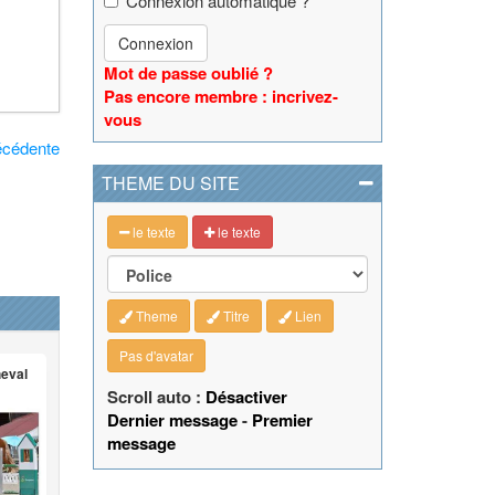
Connexion automatique ?
Connexion
Mot de passe oublié ?
Pas encore membre : incrivez-
vous
écédente
THEME DU SITE
le texte
le texte
Theme
Titre
Lien
Pas d'avatar
heval
Scroll auto :
Désactiver
Dernier message
-
Premier
message