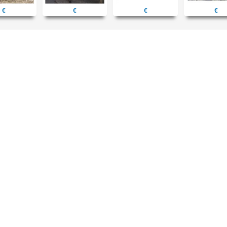
€
€
€
€