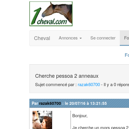
Cheval
Annonces
Se connecter
F
F
Cherche pessoa 2 anneaux
Sujet commencé par :
razak60700
- Il y a 0 répo
Par
razak60700
: le 20/07/16 à 13:21:55
Bonjour,
Je cherche un mors pessoa 2 