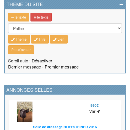
THEME DU SITE
le texte
le texte
Theme
Titre
Lien
Pas d'avatar
Scroll auto :
Désactiver
Dernier message
-
Premier message
ANNONCES SELLES
990€
Var
Selle de dressage HOFFSTEINER 2016