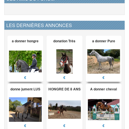
LES DERNIÈRES ANNONCES
a donner hongre
donation Très
a donner Pure
€
€
€
donne jument LUS
HONGRE DE 8 ANS
A donner cheval
€
€
€