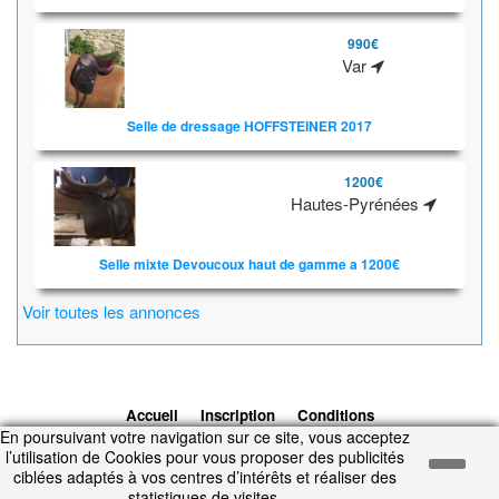
990€
Var
Selle de dressage HOFFSTEINER 2017
1200€
Hautes-Pyrénées
Selle mixte Devoucoux haut de gamme a 1200€
Voir toutes les annonces
Accueil
Inscription
Conditions
En poursuivant votre navigation sur ce site, vous acceptez
d'utilisation
Contacts
© 2026 1cheval.com
Ecurie Virtuelle -
l’utilisation de Cookies pour vous proposer des publicités
Jeu Cheval
ciblées adaptés à vos centres d’intérêts et réaliser des
Temps d'exécution : 0.193 secondes.
statistiques de visites.