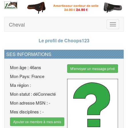
Cheval
Toggle
navigati
Le profil de Choops123
SES INFORMATIONS
Mon âge : 46ans
M'envoyer un message privé
Mon Pays: France
Ma région :
Mon statut : déConnecté
Mon adresse MSN : -
Mes disciplines : -
Ajouter ce membre à mes amis