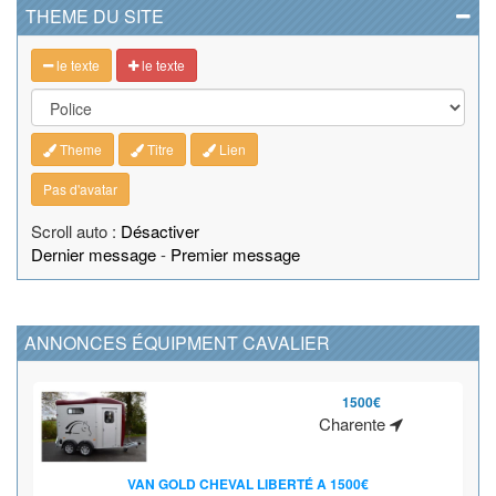
THEME DU SITE
le texte
le texte
Theme
Titre
Lien
Pas d'avatar
Scroll auto :
Désactiver
Dernier message
-
Premier message
ANNONCES ÉQUIPMENT CAVALIER
1500€
Charente
VAN GOLD CHEVAL LIBERTÉ A 1500€