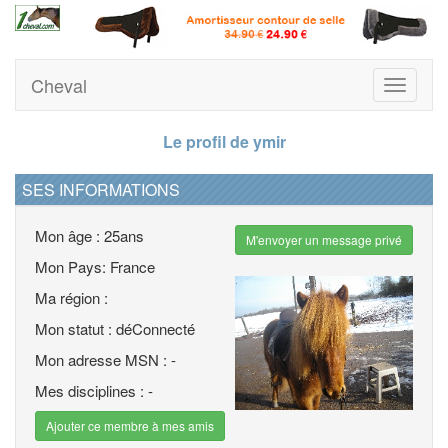
Cheval
Toggle
navigati
Le profil de ymir
SES INFORMATIONS
Mon âge : 25ans
M'envoyer un message privé
Mon Pays: France
Ma région :
Mon statut : déConnecté
Mon adresse MSN : -
Mes disciplines : -
Ajouter ce membre à mes amis