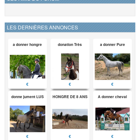
LES DERNIÈRES ANNONCES
a donner hongre
donation Très
a donner Pure
€
€
€
donne jument LUS
HONGRE DE 8 ANS
A donner cheval
€
€
€