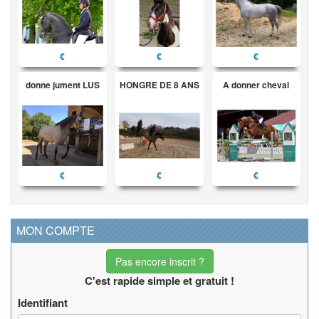
€
€
€
donne jument LUS
HONGRE DE 8 ANS
A donner cheval
€
€
€
MON COMPTE
Pas encore inscrit ?
C'est rapide simple et gratuit !
Identifiant