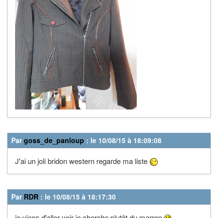
Par
goss_de_panloup
: le 10/08/15 à 18:09:08
J'ai un joli bridon western regarde ma liste
Par
RDR
: le 10/08/15 à 18:17:30
je viens d'aller voir je cherche plutôt du marron