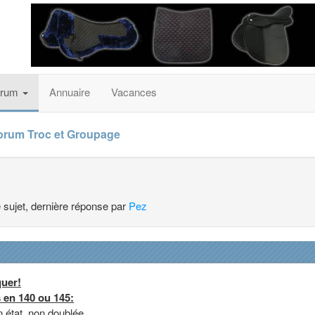
orum
Annuaire
Vacances
orum Troc et Groupage
e sujet, dernière réponse par
Pez
quer!
 en 140 ou 145:
 état, non doublée