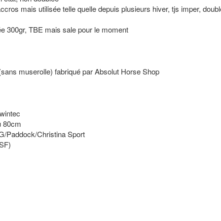
ros mais utilisée telle quelle depuis plusieurs hiver, tjs imper, doub
ée 300gr, TBE mais sale pour le moment
 (sans muserolle) fabriqué par Absolut Horse Shop
 wintec
u 80cm
G/Paddock/Christina Sport
 SF)