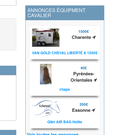
ANNONCES ÉQUIPMENT
CAVALIER
1500€
Charente
VAN GOLD CHEVAL LIBERTÉ A 1500€
40€
Pyrénées-
Orientales
chaps
350€
Essonne
Gilet AIR BAG Helite
Voir toutes les annonces