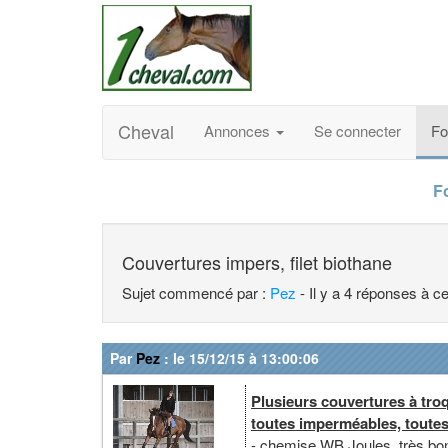
Cheval
Annonces
Se connecter
F
F
Couvertures impers, filet biothane
Sujet commencé par :
Pez
- Il y a 4 réponses à c
Par
Pez
: le 15/12/15 à 13:00:06
Plusieurs couvertures à tro
toutes imperméables, toutes
- chemise WB Joules, très bon