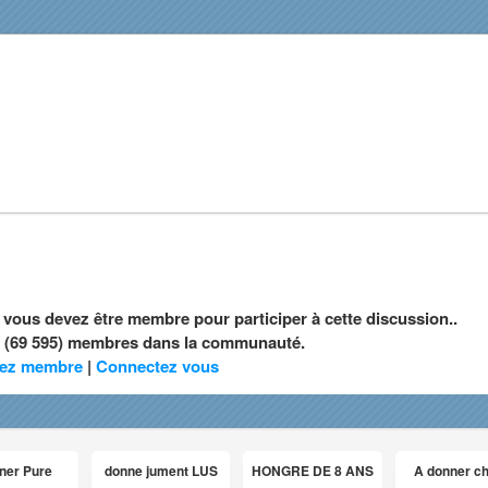
, vous devez être membre pour participer à cette discussion..
nt (69 595) membres dans la communauté.
ez membre
|
Connectez vous
ner Pure
donne jument LUS
HONGRE DE 8 ANS
A donner c