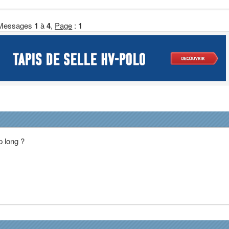
Messages
1
à
4
,
Page
:
1
p long ?