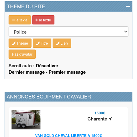
THEME DU SITE
le texte
le texte
Theme
Titre
Lien
Pas d'avatar
Scroll auto :
Désactiver
Dernier message
-
Premier message
ANNONCES ÉQUIPMENT CAVALIER
1500€
Charente
VAN GOLD CHEVAL LIBERTÉ A 1500€