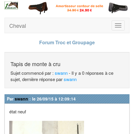
Cheval
Toggle
navigati
Forum Troc et Groupage
Tapis de monte à cru
Sujet commencé par :
swann
- Il y a 0 réponses à ce
sujet, dernière réponse par
swann
Par
swann
: le 26/09/15 à 12:09:14
état neuf