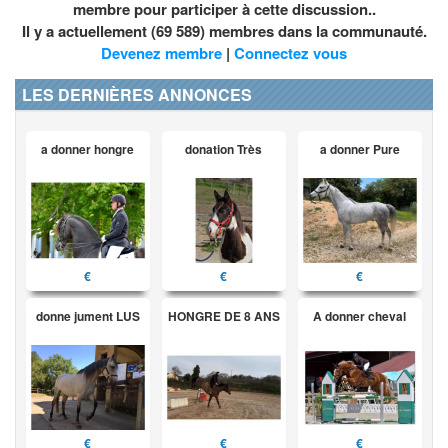
membre pour participer à cette discussion..
Il y a actuellement (69 589) membres dans la communauté.
Devenez membre
|
Connectez vous
LES DERNIÈRES ANNONCES
a donner hongre
donation Très
a donner Pure
€
€
€
donne jument LUS
HONGRE DE 8 ANS
A donner cheval
€
€
€