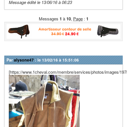
Message édité le 13/06/16 à 06:23
Messages
1
à
10
,
Page
:
1
Par
alysone47
: le 13/02/16 à 15:51:06
[https://www.1cheval.com/membre/services/photos/images/1978