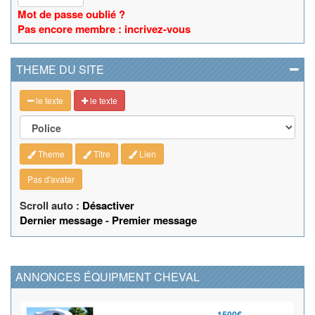
Mot de passe oublié ?
Pas encore membre : incrivez-vous
THEME DU SITE
le texte
le texte
Theme
Titre
Lien
Pas d'avatar
Scroll auto :
Désactiver
Dernier message
-
Premier message
ANNONCES ÉQUIPMENT CHEVAL
1500€