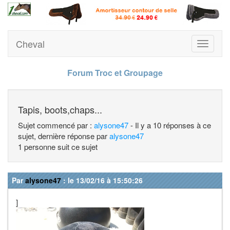
Cheval
Toggle
navigati
Forum Troc et Groupage
Tapis, boots,chaps...
Sujet commencé par :
alysone47
- Il y a 10 réponses à ce
sujet, dernière réponse par
alysone47
1 personne suit ce sujet
Par
alysone47
: le 13/02/16 à 15:50:26
]