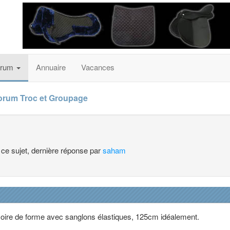
orum
Annuaire
Vacances
orum Troc et Groupage
à ce sujet, dernière réponse par
saham
ire de forme avec sanglons élastiques, 125cm idéalement.