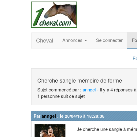
Cheval
Annonces
Se connecter
F
F
Cherche sangle mémoire de forme
Sujet commencé par :
anngel
- Il y a 4 réponses 
1 personne suit ce sujet
Par
anngel
: le 20/04/16 à 18:28:38
Je cherche une sangle à mémo