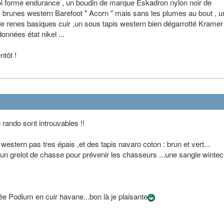
 roi forme endurance , un boudin de marque Eskadron nylon noir de
brunes western Barefoot " Acorn " mais sans les plumes au bout , u
de renes basiques cuir ,un sous tapis western bien dégarrotté Kramer
nnées état nikel ...
ntôt !
rando sont introuvables !!
western pas tres épais ,et des tapis navaro coton : brun et vert...
 un grelot de chasse pour prévenir les chasseurs ...une sangle wintec
ée Podium en cuir havane...bon là je plaisante