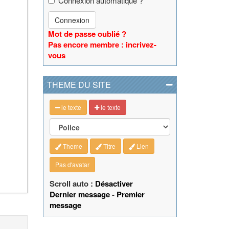
Connexion automatique ?
Connexion
Mot de passe oublié ?
Pas encore membre : incrivez-
vous
THEME DU SITE
le texte
le texte
Theme
Titre
Lien
Pas d'avatar
Scroll auto :
Désactiver
Dernier message
-
Premier
message