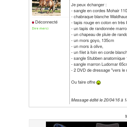
Je peux échanger :
- sangle en cordes Mohair 11
- chabraque blanche Waldhausen
Déconnecté
- tapis rouge en coton en très
- un tapis de randonnée marr
Dire merci
- un chapeau de pluie de rand
- un mors goyo, 135cm
- un mors à olive,
- un filet à foin en corde blanc
- sangle Stubben anatomique 1
- sangle marron Ludomar 65
- 2 DVD de dressage "vers le
Ou faire offre
Message édité le 20/04/16 à 1