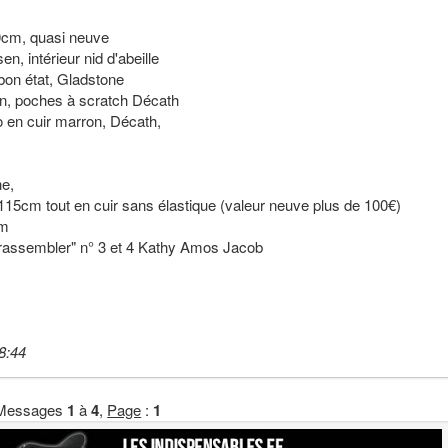
0cm, quasi neuve
, intérieur nid d'abeille
 bon état, Gladstone
on, poches à scratch Décath
o en cuir marron, Décath,
he,
15cm tout en cuir sans élastique (valeur neuve plus de 100€)
cm
 rassembler" n° 3 et 4 Kathy Amos Jacob
8:44
Messages
1
à
4
,
Page
:
1