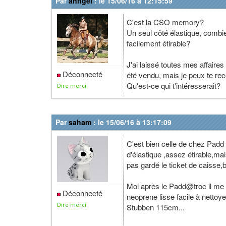
Par
anngel
: le 15/06/16 à 12:15:59
C'est la CSO memory?
Un seul côté élastique, combien
facilement étirable?
J'ai laissé toutes mes affaire
Déconnecté
été vendu, mais je peux te rec
Qu'est-ce qui t'intéresserait?
Dire merci
Par
saham
: le 15/06/16 à 13:17:09
C'est bien celle de chez Padd
d'élastique ,assez étirable,mais
pas gardé le ticket de caisse,bi
Moi après le Padd@troc il me r
Déconnecté
neoprene lisse facile à nettoy
Dire merci
Stubben 115cm...