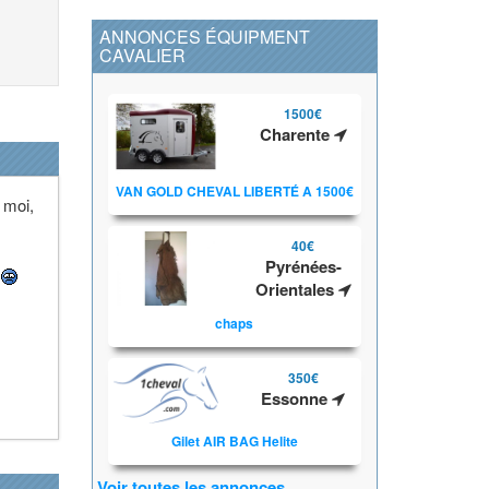
ANNONCES ÉQUIPMENT
CAVALIER
1500€
Charente
VAN GOLD CHEVAL LIBERTÉ A 1500€
 moi,
40€
Pyrénées-
.
Orientales
chaps
350€
Essonne
Gilet AIR BAG Helite
Voir toutes les annonces