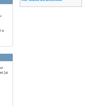
u
i a
ur
t j'ai
r