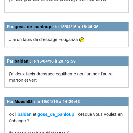
Par
goss_de_panloup
: le 15/04/16 à 18:46:36
J'ai un tapis de dressage Fouganza
Par
baldan
: le 15/04/16 à 20:12:59
j'ai deux tapis dressage equitheme neuf un noir l'autre
marron et vert
Par
Muesli08
: le 19/04/16 à 14:29:43
ok !
baldan
et
goss_de_panloup
: kèsque vous voulez en
échange ?
ils sont super bien dégarottés ?