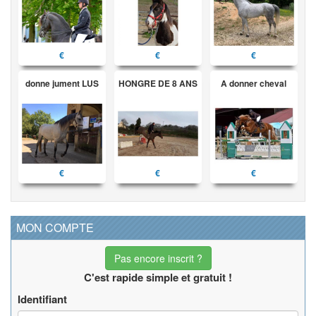
€
€
€
donne jument LUS
HONGRE DE 8 ANS
A donner cheval
€
€
€
MON COMPTE
Pas encore inscrit ?
C'est rapide simple et gratuit !
Identifiant