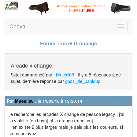
Cheval
Toggle
navigati
Forum Troc et Groupage
Arcade x change
Sujet commencé par :
Muesli08
- Il y a 5 réponses à ce
sujet, dernière réponse par
goss_de_panloup
Par
Muesli08
: le 11/03/16 à 15:50:14
je recherche les arcades X change de pessoa legacy : j'ai
la violette (de base) et la orange (medium)
il en existe 2 plus larges mais je sais plus les couleurs, si
vous en avez