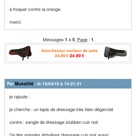
à troquer contre la orange.
merci
Messages
1
à
5
,
Page
:
1
Par
Muesli08
: le 15/04/16 à 14:21:31
je rajoute :
je cherche : un tapis de dressage très bien dégarroté
contre : sangle de dressage stubben cuir noir
j'ai des grandes étrivières dressage cuir noir aussi