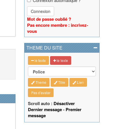
Connexion automatique ?
Connexion
Mot de passe oublié ?
Pas encore membre : incrivez-
vous
THEME DU SITE
le texte
le texte
Theme
Titre
Lien
Pas d'avatar
Scroll auto :
Désactiver
Dernier message
-
Premier
message