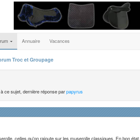
orum
Annuaire
Vacances
orum Troc et Groupage
 à ce sujet, dernière réponse par
papyrus
rolle, celles qu'on rajoute sur les muserolle classiques. En bon état.