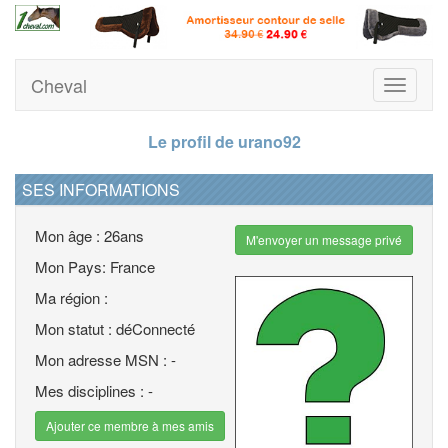
Cheval
Toggle
navigati
Le profil de urano92
SES INFORMATIONS
Mon âge : 26ans
M'envoyer un message privé
Mon Pays: France
Ma région :
Mon statut : déConnecté
Mon adresse MSN : -
Mes disciplines : -
Ajouter ce membre à mes amis