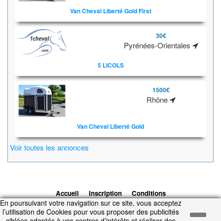
Van Cheval Liberté Gold First
30€
Pyrénées-Orientales
5 LICOLS
1500€
Rhône
Van Cheval Liberté Gold
Voir toutes les annonces
Accueil
Inscription
Conditions
En poursuivant votre navigation sur ce site, vous acceptez
d'utilisation
Contacts
© 2026 1cheval.com
Ecurie Virtuelle -
l’utilisation de Cookies pour vous proposer des publicités
Jeu Cheval
ciblées adaptés à vos centres d’intérêts et réaliser des