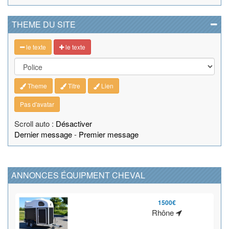
THEME DU SITE
le texte
le texte
Theme
Titre
Lien
Pas d'avatar
Scroll auto :
Désactiver
Dernier message
-
Premier message
ANNONCES ÉQUIPMENT CHEVAL
1500€
Rhône