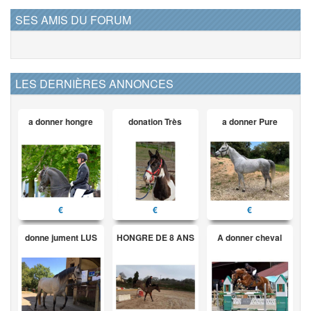
SES AMIS DU FORUM
LES DERNIÈRES ANNONCES
a donner hongre
donation Très
a donner Pure
€
€
€
donne jument LUS
HONGRE DE 8 ANS
A donner cheval