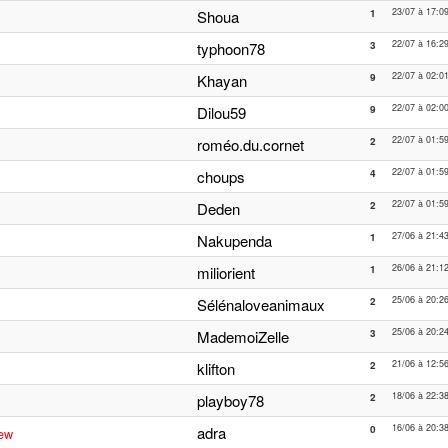
23/07 à 17:0
Shoua
1
22/07 à 16:2
typhoon78
3
22/07 à 02:0
Khayan
9
22/07 à 02:0
Dilou59
9
22/07 à 01:5
roméo.du.cornet
2
22/07 à 01:5
choups
4
22/07 à 01:5
Deden
2
27/06 à 21:4
Nakupenda
1
26/06 à 21:1
miliorient
1
25/06 à 20:2
Sélénaloveanimaux
2
25/06 à 20:2
MademoiZelle
3
21/06 à 12:5
klifton
2
18/06 à 22:3
playboy78
2
16/06 à 20:3
adra
0
ew