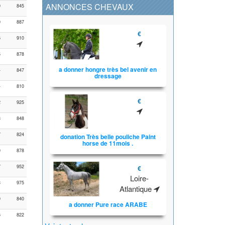
ANNONCES CHEVAUX
0
845
0
887
€
6
910
5
878
a donner hongre très bel avenir en
4
847
dressage
4
810
€
2
925
8
848
7
824
donation Très belle pouliche Paint
horse de 11mois .
0
878
7
952
€
Loire-
3
975
Atlantique
0
840
a donner Pure race ARABE
6
822