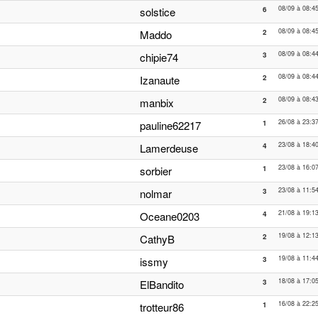
08/09 à 08:4
solstice
6
08/09 à 08:4
Maddo
2
08/09 à 08:4
chipie74
3
08/09 à 08:4
Izanaute
2
08/09 à 08:4
manbix
2
26/08 à 23:3
pauline62217
1
23/08 à 18:4
Lamerdeuse
4
23/08 à 16:0
sorbier
1
23/08 à 11:5
nolmar
3
21/08 à 19:1
Oceane0203
4
19/08 à 12:1
CathyB
2
19/08 à 11:4
issmy
3
18/08 à 17:0
ElBandito
3
16/08 à 22:2
trotteur86
1