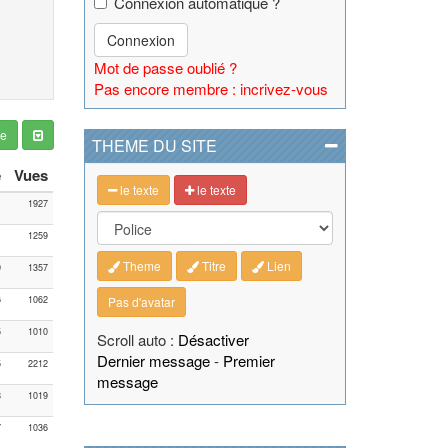
Connexion automatique ?
Connexion
Mot de passe oublié ?
Pas encore membre : incrivez-vous
ge
THEME DU SITE
e
Vues
le texte
le texte
1
1927
1
1259
Theme
Titre
Lien
9
1357
6
1062
Pas d'avatar
5
1010
Scroll auto :
Désactiver
Dernier message
-
Premier
5
2212
message
8
1019
7
1036