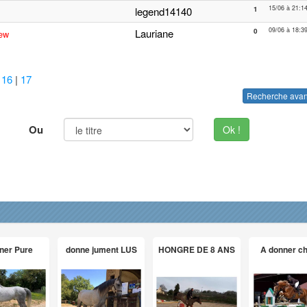
15/06 à 21:1
legend14140
1
09/06 à 18:3
Lauriane
0
ew
|
16
|
17
Recherche ava
Ou
Ok !
ner Pure
donne jument LUS
HONGRE DE 8 ANS
A donner c