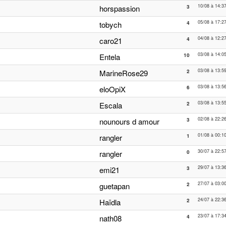
10/08 à 14:3
horspassion
3
05/08 à 17:2
tobych
4
04/08 à 12:2
caro21
4
03/08 à 14:0
Entela
10
03/08 à 13:5
MarineRose29
2
03/08 à 13:5
eloOpiX
6
03/08 à 13:5
Escala
2
02/08 à 22:2
nounours d amour
3
01/08 à 00:1
rangler
1
30/07 à 22:5
rangler
0
29/07 à 13:3
emi21
3
27/07 à 03:0
guetapan
2
24/07 à 22:3
Haïdla
2
23/07 à 17:3
nath08
4