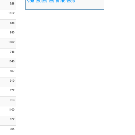
Voir toutes les annonces
0
928
6
1012
2
838
9
890
8
1062
1
746
8
1040
1
867
9
910
3
772
7
913
2
1100
2
872
5
955