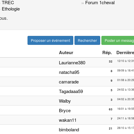
TREC
Forum 1cheval
Ethologie
ous.
Proposer un événement
Rechercher
Poster un messa
Auteur
Rép.
Dernièr
12/10 à 12:3
Laurianne380
32
09/09 à 18:4
natacha95
8
01/08 à 20:2
camarade
9
24/02 à 13:3
Tagadaaa59
5
04/02 à 20:3
Walby
3
16/01 à 19:5
Bryce
63
24/11 à 18:5
wakan11
7
28/10 à 15:1
bimboland
21