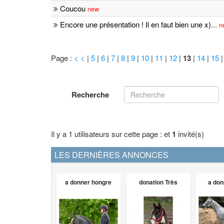
Coucou
new
Encore une présentation ! Il en faut bien une x)
...
n
Page :
< <
|
5
|
6
|
7
|
8
|
9
|
10
|
11
|
12
|
13
|
14
|
15
Recherche
Il y a 1 utilisateurs sur cette page : et
1
invité(s)
LES DERNIÈRES ANNONCES
a donner hongre
donation Très
a don