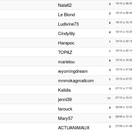
19/10 à 08:4
Nala62
3
19/10 à 08:4
Le Blond
2
18/10 à 16:1
Ludivine73
6
18/10 à 10:2
Cindylilly
8
16/10 à 22:1
Harapoc
1
16/10 à 22:1
TOPAZ
1
15/10 à 16:3
marielou
6
15/10 à 07:0
wyomingdream
3
15/10 à 07:0
mnmokagmailcom
1
07/10 à 17:0
Kalidia
3
07/10 à 15:4
jenni39
11
30/09 à 12:5
farouck
9
29/09 à 12:1
Mary57
2
27/09 à 21:5
ACTUANIMAUX
3