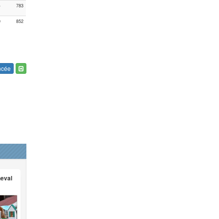
4
783
9
852
ncée
heval