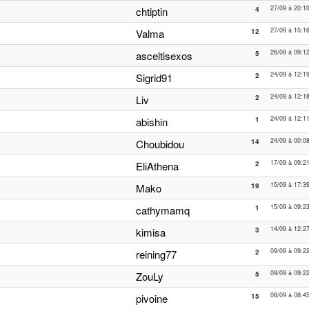
27/09 à 20:1
chtiptin
4
27/09 à 15:1
Valma
12
26/09 à 09:1
asceltisexos
5
24/09 à 12:1
Sigrid91
2
24/09 à 12:1
Liv
2
24/09 à 12:1
abishin
1
24/09 à 00:0
Choubidou
14
17/09 à 09:2
EliAthena
2
15/09 à 17:3
Mako
19
15/09 à 09:2
cathymamq
1
14/09 à 12:2
kimisa
3
09/09 à 09:2
reining77
2
09/09 à 09:2
ZouLy
5
08/09 à 08:4
pivoine
15