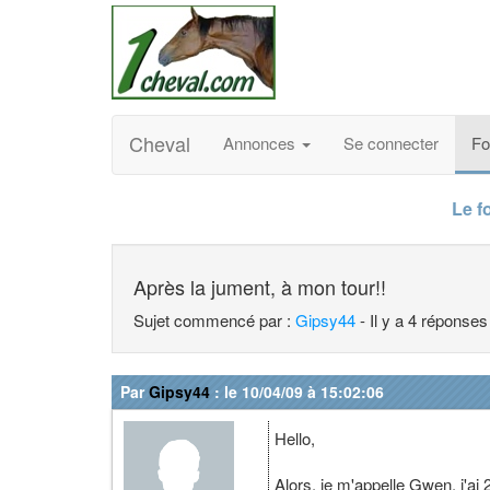
Cheval
Annonces
Se connecter
F
Le f
Après la jument, à mon tour!!
Sujet commencé par :
Gipsy44
- Il y a 4 réponses
Par
Gipsy44
: le 10/04/09 à 15:02:06
Hello,
Alors, je m'appelle Gwen, j'ai 