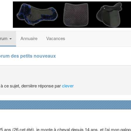
orum
Annuaire
Vacances
orum des petits nouveaux
 à ce sujet, dernière réponse par
clever
25 ans (26 cet été), je monte à cheval depuis 14 ans, et j'ai mon galop 