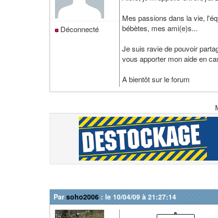
Mes passions dans la vie, l'éq
bébètes, mes ami(e)s...
Déconnecté
Je suis ravie de pouvoir part
vous apporter mon aide en cas
A bientôt sur le forum
Par
soho2006
: le 10/04/09 à 21:27:14