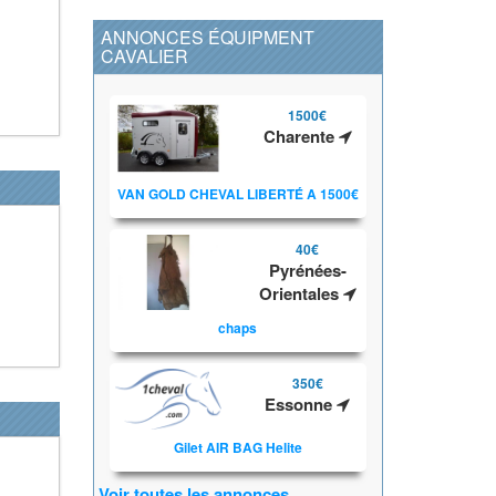
ANNONCES ÉQUIPMENT
CAVALIER
1500€
Charente
VAN GOLD CHEVAL LIBERTÉ A 1500€
40€
Pyrénées-
Orientales
chaps
350€
Essonne
Gilet AIR BAG Helite
Voir toutes les annonces