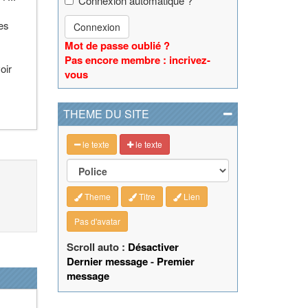
Connexion automatique ?
res
Connexion
Mot de passe oublié ?
Pas encore membre : incrivez-
oir
vous
THEME DU SITE
le texte
le texte
Theme
Titre
Lien
Pas d'avatar
Scroll auto :
Désactiver
Dernier message
-
Premier
message