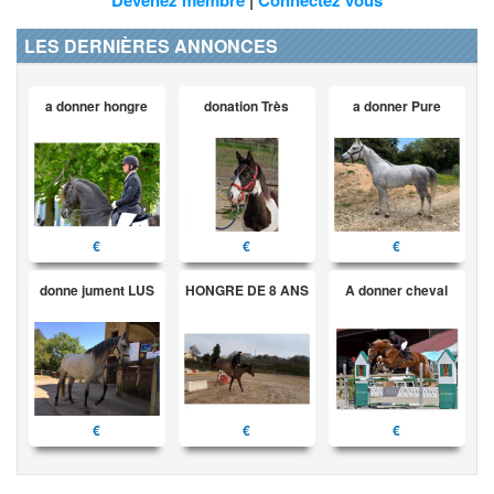
LES DERNIÈRES ANNONCES
a donner hongre
donation Très
a donner Pure
€
€
€
donne jument LUS
HONGRE DE 8 ANS
A donner cheval
€
€
€