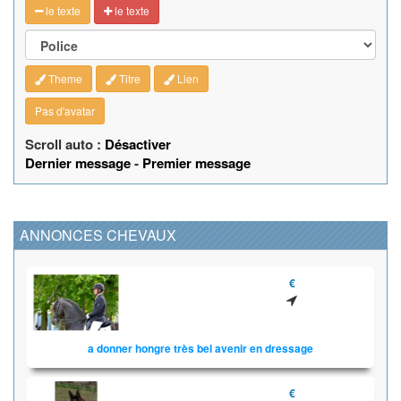
le texte
le texte
Theme
Titre
Lien
Pas d'avatar
Scroll auto :
Désactiver
Dernier message
-
Premier message
ANNONCES CHEVAUX
€
a donner hongre très bel avenir en dressage
€