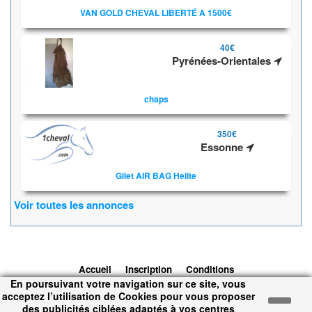
VAN GOLD CHEVAL LIBERTÉ A 1500€
40€
Pyrénées-Orientales
chaps
350€
Essonne
Gilet AIR BAG Helite
Voir toutes les annonces
Accueil
Inscription
Conditions
En poursuivant votre navigation sur ce site, vous
d'utilisation
Contacts
© 2026 1cheval.com
Ecurie Virtuelle -
acceptez l’utilisation de Cookies pour vous proposer
Jeu Cheval
des publicités ciblées adaptés à vos centres