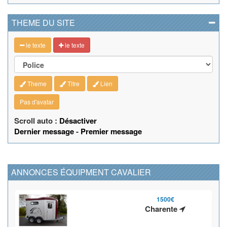
THEME DU SITE
le texte
le texte
Theme
Titre
Lien
Pas d'avatar
Scroll auto :
Désactiver
Dernier message
-
Premier message
ANNONCES ÉQUIPMENT CAVALIER
1500€
Charente