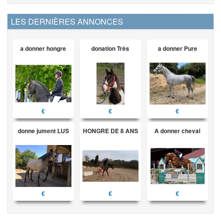
LES DERNIÈRES ANNONCES
a donner hongre
donation Très
a donner Pure
€
€
€
donne jument LUS
HONGRE DE 8 ANS
A donner cheval
€
€
€