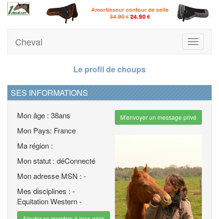
Cheval
Toggle
navigati
Le profil de choups
SES INFORMATIONS
Mon âge : 38ans
M'envoyer un message privé
Mon Pays: France
Ma région :
Mon statut : déConnecté
Mon adresse MSN : -
Mes disciplines : -
Equitation Western -
Ajouter ce membre à mes amis