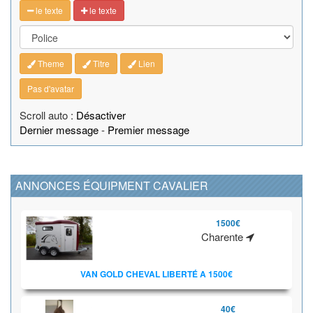
le texte
le texte
Theme
Titre
Lien
Pas d'avatar
Scroll auto :
Désactiver
Dernier message
-
Premier message
ANNONCES ÉQUIPMENT CAVALIER
1500€
Charente
VAN GOLD CHEVAL LIBERTÉ A 1500€
40€