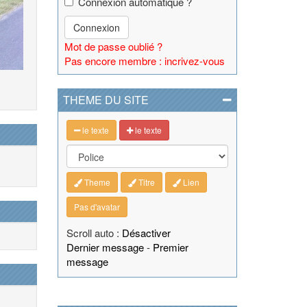
Connexion automatique ?
Connexion
Mot de passe oublié ?
Pas encore membre : incrivez-vous
THEME DU SITE
le texte
le texte
Theme
Titre
Lien
Pas d'avatar
Scroll auto :
Désactiver
Dernier message
-
Premier
message