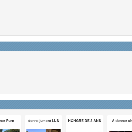
ner Pure
donne jument LUS
HONGRE DE 8 ANS
A donner c