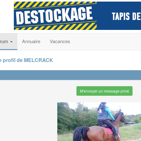
orum
Annuaire
Vacances
e profil de MELCRACK
M'envoyer un message privé