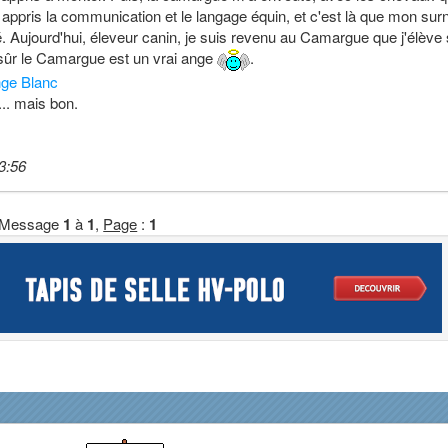
 ai appris la communication et le langage équin, et c'est là que mon su
. Aujourd'hui, éleveur canin, je suis revenu au Camargue que j'élève
n sûr le Camargue est un vrai ange
.
ge Blanc
... mais bon.
3:56
Message
1
à
1
,
Page
:
1