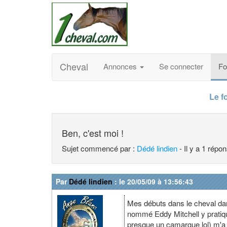
Cheval
Annonces
Se connecter
F
Le f
Ben, c'est moi !
Sujet commencé par :
Dédé lindien
- Il y a 1 répo
Par
Dédé lindien
: le 20/05/09 à 13:56:43
Mes débuts dans le cheval dan
nommé Eddy Mitchell y pratiq
presque un camargue lol) m'a 