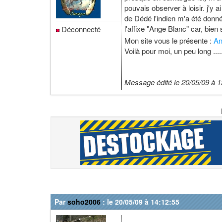
pouvais observer à loisir. j'y
de Dédé l'indien m'a été donné
l'affixe "Ange Blanc" car, bie
Déconnecté
Mon site vous le présente :
An
Voilà pour moi, un peu long ....
Message édité le 20/05/09 à 1
Par
soho2006
: le 20/05/09 à 14:12:55