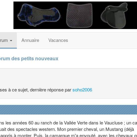
orum
Annuaire
Vacances
orum des petits nouveaux
nses à ce sujet, dernière réponse par
soho2006
s les années 60 au ranch de la Vallée Verte dans le Vaucluse ; un ca
uait des spectacles western. Mon premier cheval, un Mustang (déjà
appris à monter. Puis, la camargue m'a envouté, avec les chevaux q