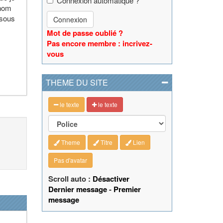
Connexion automatique ?
rnom
 sous
Connexion
Mot de passe oublié ?
Pas encore membre : incrivez-
vous
THEME DU SITE
le texte
le texte
Theme
Titre
Lien
Pas d'avatar
Scroll auto :
Désactiver
Dernier message
-
Premier
message