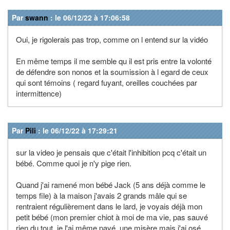
Par
swann
: le 06/12/22 à 17:06:58
Oui, je rigolerais pas trop, comme on l entend sur la vidéo
En même temps il me semble qu il est pris entre la volonté
de défendre son nonos et la soumission à l egard de ceux
qui sont témoins ( regard fuyant, oreilles couchées par
intermittence)
Par
Pili
: le 06/12/22 à 17:29:21
sur la video je pensais que c'était l'inhibition pcq c'était un
bébé. Comme quoi je n'y pige rien.
Quand j'ai ramené mon bébé Jack (5 ans déjà comme le
temps file) à la maison j'avais 2 grands mâle qui se
rentraient régulièrement dans le lard, je voyais déjà mon
petit bébé (mon premier chiot à moi de ma vie, pas sauvé
rien du tout, je l'ai même payé, une misère mais j'ai osé