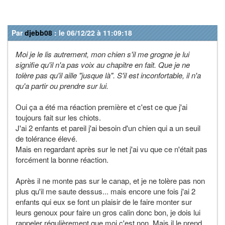
Par
djebb08
: le 06/12/22 à 11:09:18
Moi je le lis autrement, mon chien s'il me grogne je lui
signifie qu'il n'a pas voix au chapitre en fait. Que je ne
tolère pas qu'il aille "jusque là". S'il est inconfortable, il n'a
qu'a partir ou prendre sur lui.
Oui ça a été ma réaction première et c'est ce que j'ai
toujours fait sur les chiots.
J'ai 2 enfants et pareil j'ai besoin d'un chien qui a un seuil
de tolérance élevé.
Mais en regardant après sur le net j'ai vu que ce n'était pas
forcément la bonne réaction.
Après il ne monte pas sur le canap, et je ne tolère pas non
plus qu'il me saute dessus... mais encore une fois j'ai 2
enfants qui eux se font un plaisir de le faire monter sur
leurs genoux pour faire un gros calin donc bon, je dois lui
rappeler régulièrement que moi c'est non. Mais il le prend