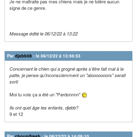
Je ne maltraite pas mes chiens mais je ne tolère aucun
signe de ce genre.
Message édité le 06/12/22 à 13:22
Par
djebb08
: le 06/12/22 à 13:56:53
Concernant le chien qui a grogné après s’être fait mal à la
patte, je pense qu’inconsciemment un "alooooooors" serait
sorti
Moi tu vois ça a été un "Pardonnnn"
Ils ont quel âge tes enfants, djebb?
9 et 12
Par
choupifresh
: le 06/12/22 à 14:08:10