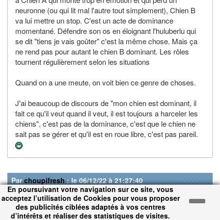
neuronne (ou qui lit mal l'autre tout simplement), Chien B
va lui mettre un stop. C'est un acte de dominance
momentané. Défendre son os en éloignant l'huluberlu qui
se dit "tiens je vais goûter" c'est la même chose. Mais ça
ne rend pas pour autant le chien B dominant. Les rôles
tournent régulièrement selon les situations
Quand on a une meute, on voit bien ce genre de choses.
J'ai beaucoup de discours de "mon chien est dominant, il
fait ce qu'il veut quand il veut, il est toujours a harceler les
chiens", c'est pas de la dominance, c'est que le chien ne
sait pas se gérer et qu'il est en roue libre, c'est pas pareil.
Par
choupifresh
: le 06/12/22 à 21:27:40
En poursuivant votre navigation sur ce site, vous
acceptez l’utilisation de Cookies pour vous proposer
Parce ce que je vois, c est beaucoup de maîtres qui ne
des publicités ciblées adaptés à vos centres
demandent pas grand chose à leur chien, par ex en
d’intérêts et réaliser des statistiques de visites.