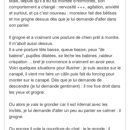
Mais, depuis qu'il a eu sa montée d'hormones, son
comportement a changé : nervosité +++, agitation, anxiété
et surtout, et ça c'est nouveau : monsieur fait des bêtises
et me grogne dessus dès que je lui demande d'aller dans
son panier.
Il grogne et a vraiment une posture de chien prêt à mordre.
Il m'aboit aussi dessus.
Il a une posture tête basse, queue basse, yeux "de
baleine", pupilles dilatées, se lèche les babines ,raideur
crispation ... bref je commence à vraiment en avoir peur.
Voici quelques situations pour illustrer : je suis assise sur le
canapé, il vient me faire un câlin puis fait du forcing pour
monter sur le canapé. Dès que je lui demande de
descendre (je lui demande gentiment) : il me fixe droit dans
les yeux et grogne.
Ou alors je vais le gronder car il est infernal avec les
invités, je lui demande d'aller un peu au panier se calmer : il
grogne.
Ou encore il vole la nourriture du chat : je le gronde : il