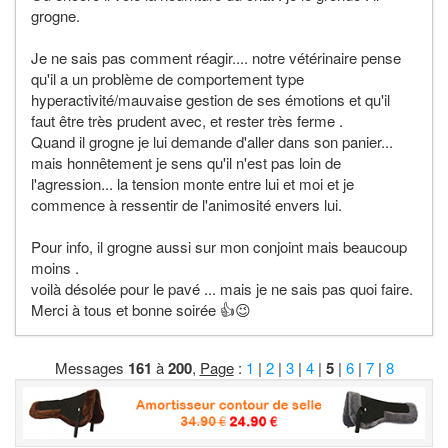
grogne.
Je ne sais pas comment réagir.... notre vétérinaire pense
qu'il a un problème de comportement type
hyperactivité/mauvaise gestion de ses émotions et qu'il
faut être très prudent avec, et rester très ferme .
Quand il grogne je lui demande d'aller dans son panier...
mais honnêtement je sens qu'il n'est pas loin de
l'agression... la tension monte entre lui et moi et je
commence à ressentir de l'animosité envers lui.
Pour info, il grogne aussi sur mon conjoint mais beaucoup
moins .
voilà désolée pour le pavé ... mais je ne sais pas quoi faire.
Merci à tous et bonne soirée 👍😉
Messages
161
à
200
,
Page
:
1
|
2
|
3
|
4
|
5
|
6
|
7
|
8