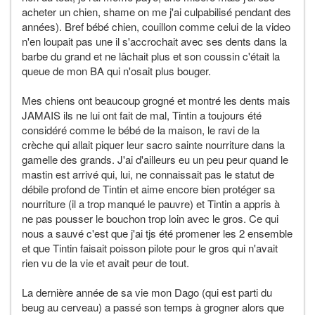
acheter un chien, shame on me j'ai culpabilisé pendant des
années). Bref bébé chien, couillon comme celui de la video
n'en loupait pas une il s'accrochait avec ses dents dans la
barbe du grand et ne lâchait plus et son coussin c'était la
queue de mon BA qui n'osait plus bouger.
Mes chiens ont beaucoup grogné et montré les dents mais
JAMAIS ils ne lui ont fait de mal, Tintin a toujours été
considéré comme le bébé de la maison, le ravi de la
crèche qui allait piquer leur sacro sainte nourriture dans la
gamelle des grands. J'ai d'ailleurs eu un peu peur quand le
mastin est arrivé qui, lui, ne connaissait pas le statut de
débile profond de Tintin et aime encore bien protéger sa
nourriture (il a trop manqué le pauvre) et Tintin a appris à
ne pas pousser le bouchon trop loin avec le gros. Ce qui
nous a sauvé c'est que j'ai tjs été promener les 2 ensemble
et que Tintin faisait poisson pilote pour le gros qui n'avait
rien vu de la vie et avait peur de tout.
La dernière année de sa vie mon Dago (qui est parti du
beug au cerveau) a passé son temps à grogner alors que