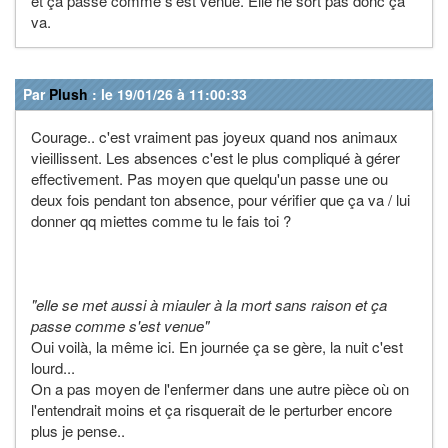
et ça passe comme s'est venue. Elle ne sort pas donc ça
va.
Par
Plush
: le 19/01/26 à 11:00:33
Courage.. c'est vraiment pas joyeux quand nos animaux
vieillissent. Les absences c'est le plus compliqué à gérer
effectivement. Pas moyen que quelqu'un passe une ou
deux fois pendant ton absence, pour vérifier que ça va / lui
donner qq miettes comme tu le fais toi ?
"elle se met aussi à miauler à la mort sans raison et ça
passe comme s'est venue"
Oui voilà, la même ici. En journée ça se gère, la nuit c'est
lourd...
On a pas moyen de l'enfermer dans une autre pièce où on
l'entendrait moins et ça risquerait de le perturber encore
plus je pense..