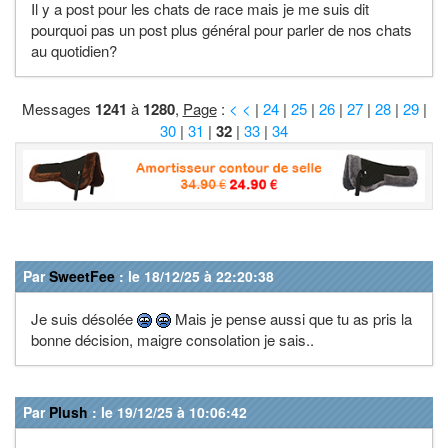
Il y a post pour les chats de race mais je me suis dit
pourquoi pas un post plus général pour parler de nos chats
au quotidien?
Messages
1241
à
1280
,
Page
:
< <
|
24
|
25
|
26
|
27
|
28
|
29
|
30
|
31
|
32
|
33
|
34
Par
SweetFee
: le 18/12/25 à 22:20:38
Je suis désolée
Mais je pense aussi que tu as pris la
bonne décision, maigre consolation je sais..
Par
Plush
: le 19/12/25 à 10:06:42