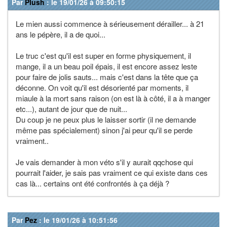
Par
Plush
: le 19/01/26 à 09:50:15
Le mien aussi commence à sérieusement dérailler... à 21
ans le pépère, il a de quoi...
Le truc c'est qu'il est super en forme physiquement, il
mange, il a un beau poil épais, il est encore assez leste
pour faire de jolis sauts... mais c'est dans la tête que ça
déconne. On voit qu'il est désorienté par moments, il
miaule à la mort sans raison (on est là à côté, il a à manger
etc...), autant de jour que de nuit...
Du coup je ne peux plus le laisser sortir (il ne demande
même pas spécialement) sinon j'ai peur qu'il se perde
vraiment..
Je vais demander à mon véto s'il y aurait qqchose qui
pourrait l'aider, je sais pas vraiment ce qui existe dans ces
cas là... certains ont été confrontés à ça déjà ?
Par
Pez
: le 19/01/26 à 10:51:56