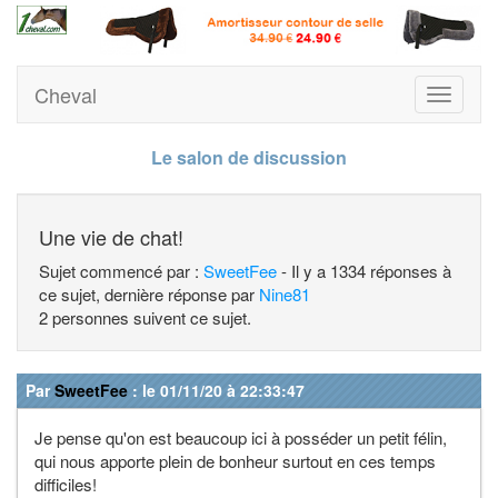
Cheval
Toggle
navigati
Le salon de discussion
Une vie de chat!
Sujet commencé par :
SweetFee
- Il y a 1334 réponses à
ce sujet, dernière réponse par
Nine81
2 personnes suivent ce sujet.
Par
SweetFee
: le 01/11/20 à 22:33:47
Je pense qu'on est beaucoup ici à posséder un petit félin,
qui nous apporte plein de bonheur surtout en ces temps
difficiles!