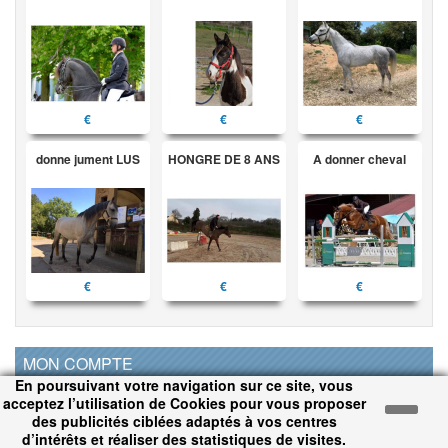
€
€
€
donne jument LUS
HONGRE DE 8 ANS
A donner cheval
€
€
€
MON COMPTE
En poursuivant votre navigation sur ce site, vous
acceptez l’utilisation de Cookies pour vous proposer
Pas encore inscrit ?
des publicités ciblées adaptés à vos centres
C'est rapide simple et gratuit !
d’intérêts et réaliser des statistiques de visites.