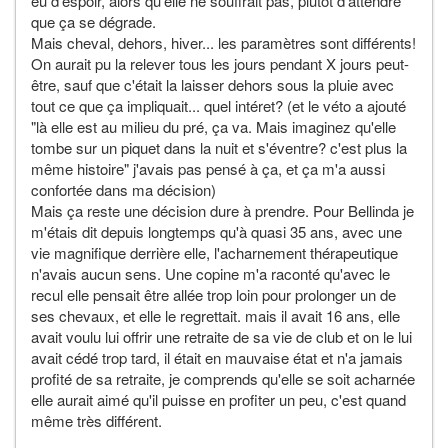
eu d'espoir, alors qu'elle ne souffrait pas, plutôt d'attendre
que ça se dégrade.
Mais cheval, dehors, hiver... les paramètres sont différents!
On aurait pu la relever tous les jours pendant X jours peut-
être, sauf que c'était la laisser dehors sous la pluie avec
tout ce que ça impliquait... quel intéret? (et le véto a ajouté
"là elle est au milieu du pré, ça va. Mais imaginez qu'elle
tombe sur un piquet dans la nuit et s'éventre? c'est plus la
même histoire" j'avais pas pensé à ça, et ça m'a aussi
confortée dans ma décision)
Mais ça reste une décision dure à prendre. Pour Bellinda je
m'étais dit depuis longtemps qu'à quasi 35 ans, avec une
vie magnifique derrière elle, l'acharnement thérapeutique
n'avais aucun sens. Une copine m'a raconté qu'avec le
recul elle pensait être allée trop loin pour prolonger un de
ses chevaux, et elle le regrettait. mais il avait 16 ans, elle
avait voulu lui offrir une retraite de sa vie de club et on le lui
avait cédé trop tard, il était en mauvaise état et n'a jamais
profité de sa retraite, je comprends qu'elle se soit acharnée
elle aurait aimé qu'il puisse en profiter un peu, c'est quand
même très différent.