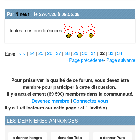
Par
Nine81
: le 27/01/26 à 09:55:38
toutes mes condoléances
Page
:
< <
|
24
|
25
|
26
|
27
|
28
|
29
|
30
|
31
|
32
|
33
|
34
·
Page précédente
·
Page suivante
Pour préserver la qualité de ce forum, vous devez être
membre pour participer à cette discussion..
Il y a actuellement (69 590) membres dans la communauté.
Devenez membre
|
Connectez vous
Il y a 1 utilisateurs sur cette page : et
1
invité(s)
LES DERNIÈRES ANNONCES
a donner hongre
donation Très
a donner Pure