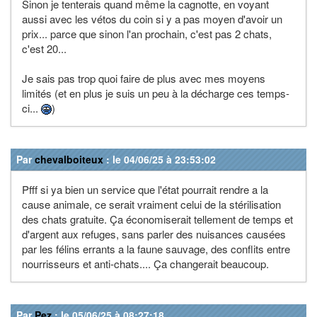
Sinon je tenterais quand même la cagnotte, en voyant
aussi avec les vétos du coin si y a pas moyen d'avoir un
prix... parce que sinon l'an prochain, c'est pas 2 chats,
c'est 20...
Je sais pas trop quoi faire de plus avec mes moyens
limités (et en plus je suis un peu à la décharge ces temps-
ci...
)
Par
chevalboiteux
: le 04/06/25 à 23:53:02
Pfff si ya bien un service que l'état pourrait rendre a la
cause animale, ce serait vraiment celui de la stérilisation
des chats gratuite. Ça économiserait tellement de temps et
d'argent aux refuges, sans parler des nuisances causées
par les félins errants a la faune sauvage, des conflits entre
nourrisseurs et anti-chats.... Ça changerait beaucoup.
Par
Pez
: le 05/06/25 à 08:27:18