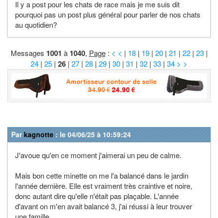
Il y a post pour les chats de race mais je me suis dit
pourquoi pas un post plus général pour parler de nos chats
au quotidien?
Messages
1001
à
1040
,
Page
:
< <
|
18
|
19
|
20
|
21
|
22
|
23
|
24
|
25
|
26
|
27
|
28
|
29
|
30
|
31
|
32
|
33
|
34
> >
Par
kagnotte
: le 04/06/25 à 10:59:24
J'avoue qu'en ce moment j'aimerai un peu de calme.
Mais bon cette minette on me l'a balancé dans le jardin
l'année dernière. Elle est vraiment très craintive et noire,
donc autant dire qu'elle n'était pas plaçable. L'année
d'avant on m'en avait balancé 3, j'ai réussi à leur trouver
une famille.