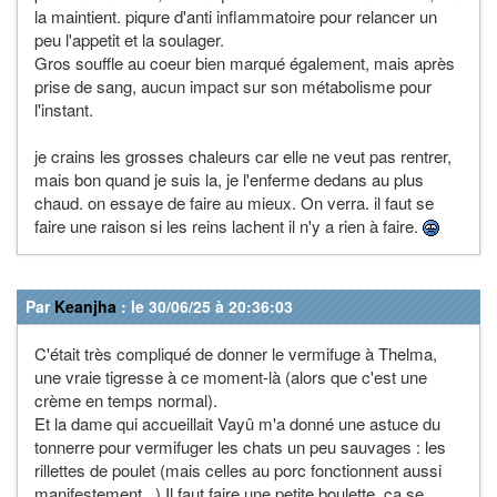
la maintient. piqure d'anti inflammatoire pour relancer un
peu l'appetit et la soulager.
Gros souffle au coeur bien marqué également, mais après
prise de sang, aucun impact sur son métabolisme pour
l'instant.
je crains les grosses chaleurs car elle ne veut pas rentrer,
mais bon quand je suis la, je l'enferme dedans au plus
chaud. on essaye de faire au mieux. On verra. il faut se
faire une raison si les reins lachent il n'y a rien à faire.
Par
Keanjha
: le 30/06/25 à 20:36:03
C'était très compliqué de donner le vermifuge à Thelma,
une vraie tigresse à ce moment-là (alors que c'est une
crème en temps normal).
Et la dame qui accueillait Vayû m'a donné une astuce du
tonnerre pour vermifuger les chats un peu sauvages : les
rillettes de poulet (mais celles au porc fonctionnent aussi
manifestement...) Il faut faire une petite boulette, ça se