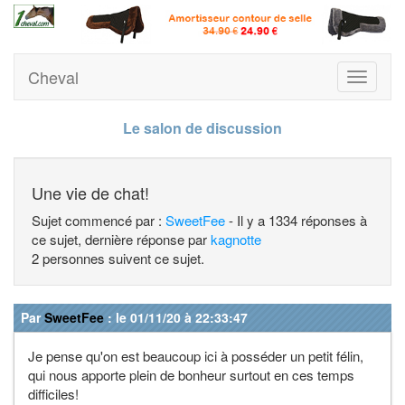
Cheval
Toggle
navigati
Le salon de discussion
Une vie de chat!
Sujet commencé par :
SweetFee
- Il y a 1334 réponses à
ce sujet, dernière réponse par
kagnotte
2 personnes suivent ce sujet.
Par
SweetFee
: le 01/11/20 à 22:33:47
Je pense qu'on est beaucoup ici à posséder un petit félin,
qui nous apporte plein de bonheur surtout en ces temps
difficiles!