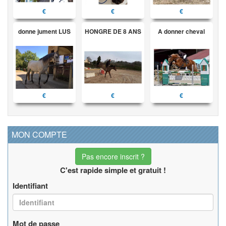
€
€
€
donne jument LUS
HONGRE DE 8 ANS
A donner cheval
€
€
€
MON COMPTE
Pas encore inscrit ?
C'est rapide simple et gratuit !
Identifiant
Mot de passe