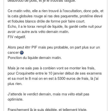
beauvouo de poils, et je le trouvais fatigué.
Ce matin véto, elle a rien trouvé à l'oscultation, donc pds, et
la cata globules rouge ai ras des paquerette, protéïne élevé
et flobules blancs drôle de forme poir faire court.
Echo, il a le torax rempli de liquide, ils gardé cette nuit pour
avoir un autre avis véto demain matin.
FIV négatif.
Alors peut êtrr PIF mais peu probable, on part plus sur un
cancer
Ponction du liquide demain matin.
Mais je ne sais pas à conbien vont se monter les frais,
pour Croquinette entre le 10 janvier début de ses examens
et sa mort le 8 mai on en est à 5300 euros de frais, là j'ai
plus rien.
J'attends le verdict demain, mais ma véto etait pas
optimiste.
Franchement là je suis dépitée, et tellement triste.