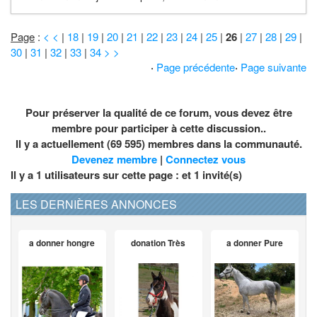
Page
:
< <
|
18
|
19
|
20
|
21
|
22
|
23
|
24
|
25
|
26
|
27
|
28
|
29
|
30
|
31
|
32
|
33
|
34
> >
·
Page précédente
·
Page suivante
Pour préserver la qualité de ce forum, vous devez être
membre pour participer à cette discussion..
Il y a actuellement (69 595) membres dans la communauté.
Devenez membre
|
Connectez vous
Il y a 1 utilisateurs sur cette page : et
1
invité(s)
LES DERNIÈRES ANNONCES
a donner hongre
donation Très
a donner Pure