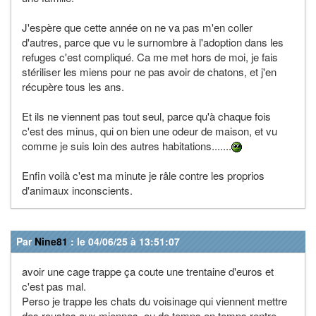
J'espère que cette année on ne va pas m'en coller
d'autres, parce que vu le surnombre à l'adoption dans les
refuges c'est compliqué. Ca me met hors de moi, je fais
stériliser les miens pour ne pas avoir de chatons, et j'en
récupère tous les ans.
Et ils ne viennent pas tout seul, parce qu'à chaque fois
c'est des minus, qui on bien une odeur de maison, et vu
comme je suis loin des autres habitations.......
Enfin voilà c'est ma minute je râle contre les proprios
d'animaux inconscients.
Par
Nine81
: le 04/06/25 à 13:51:07
avoir une cage trappe ça coute une trentaine d'euros et
c'est pas mal.
Perso je trappe les chats du voisinage qui viennent mettre
des roustes aux miennes. ou de temps en temps rentre