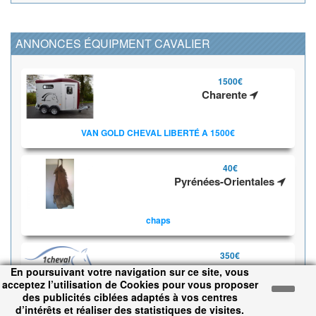
ANNONCES ÉQUIPMENT CAVALIER
1500€
Charente
VAN GOLD CHEVAL LIBERTÉ A 1500€
40€
Pyrénées-Orientales
chaps
350€
Essonne
En poursuivant votre navigation sur ce site, vous
acceptez l’utilisation de Cookies pour vous proposer
des publicités ciblées adaptés à vos centres
Gilet AIR BAG Helite
d’intérêts et réaliser des statistiques de visites.