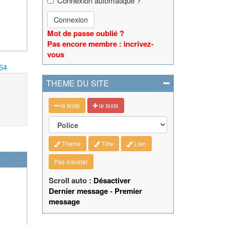
Connexion automatique ?
Connexion
Mot de passe oublié ?
Pas encore membre : incrivez-
vous
64
THEME DU SITE
le texte
le texte
Theme
Titre
Lien
Pas d'avatar
Scroll auto :
Désactiver
Dernier message
-
Premier
message