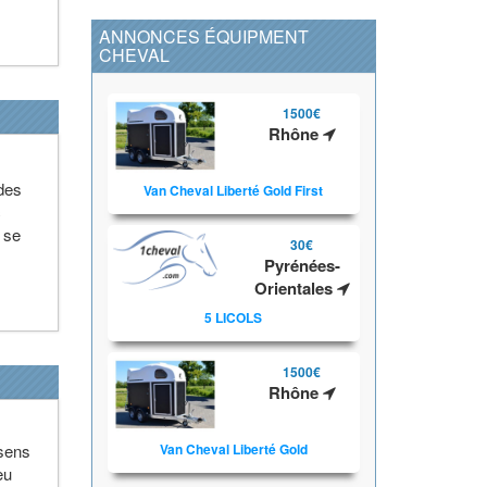
ANNONCES ÉQUIPMENT
CHEVAL
1500€
Rhône
des
Van Cheval Liberté Gold First
c
 se
30€
.
Pyrénées-
Orientales
5 LICOLS
1500€
Rhône
 sens
Van Cheval Liberté Gold
eu