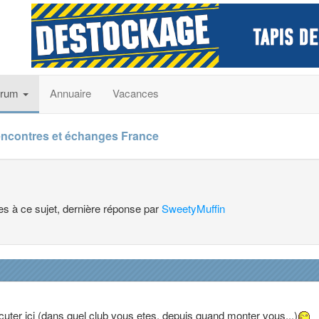
orum
Annuaire
Vacances
ncontres et échanges France
es à ce sujet, dernière réponse par
SweetyMuffin
uter ici (dans quel club vous etes, depuis quand monter vous...)