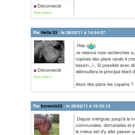
Déconnecté
Dire merci
Par
Hella 33
: le 26/02/11 à 14:54:57
Hep
Je relance mes recherches sur
copines des plans rando 4 ch
bassin...) . Si possible avec 
Déconnecté
débrouillera le principal étant 
Dire merci
Alors des plans les copains ?
Par
brownie33
: le 26/02/11 à 19:33:12
Depuis mérignac jusqu'à la mer 
communales, domaniales et su
le mieux est d'y aller passer u