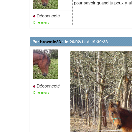
pour savoir quand tu peux y al
Déconnecté
Dire merci
Par
brownie33
: le 26/02/11 à 19:39:33
Déconnecté
Dire merci