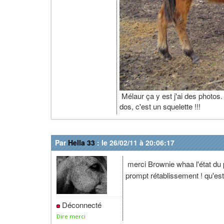
Mélaur ça y est j'ai des photos. 
dos, c'est un squelette !!!
Par
Hella 33
: le 26/02/11 à 20:06:17
merci Brownie whaa l'état du 
prompt rétablissement ! qu'est
Déconnecté
Dire merci