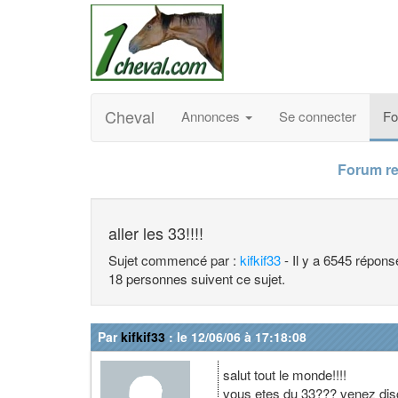
Cheval
Annonces
Se connecter
F
Forum re
aller les 33!!!!
Sujet commencé par :
kifkif33
- Il y a 6545 répons
18 personnes suivent ce sujet.
Par
kifkif33
: le 12/06/06 à 17:18:08
salut tout le monde!!!!
vous etes du 33??? venez disc