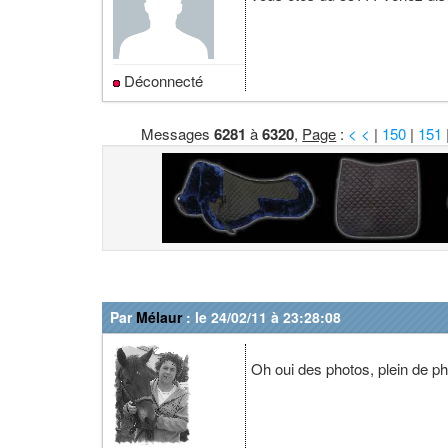
Déconnecté
Messages
6281
à
6320
,
Page
:
< <
|
150
|
151
Par
Mélaur
: le 24/02/11 à 23:28:08
Oh oui des photos, plein de p