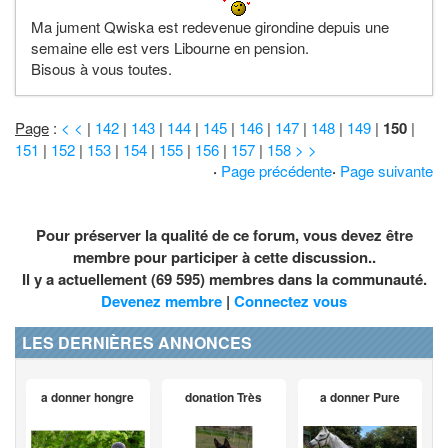
Ma jument Qwiska est redevenue girondine depuis une
semaine elle est vers Libourne en pension.
Bisous à vous toutes.
Page
:
< <
|
142
|
143
|
144
|
145
|
146
|
147
|
148
|
149
|
150
|
151
|
152
|
153
|
154
|
155
|
156
|
157
|
158
> >
·
Page précédente
·
Page suivante
Pour préserver la qualité de ce forum, vous devez être
membre pour participer à cette discussion..
Il y a actuellement (69 595) membres dans la communauté.
Devenez membre
|
Connectez vous
LES DERNIÈRES ANNONCES
a donner hongre
donation Très
a donner Pure