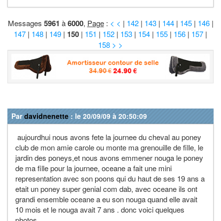
Messages
5961
à
6000
,
Page
:
< <
|
142
|
143
|
144
|
145
|
146
|
147
|
148
|
149
|
150
|
151
|
152
|
153
|
154
|
155
|
156
|
157
|
158
> >
Par
davidnenette
: le 20/09/09 à 20:50:09
aujourdhui nous avons fete la journee du cheval au poney
club de mon amie carole ou monte ma grenouille de fille, le
jardin des poneys,et nous avons emmener nouga le poney
de ma fille pour la journee, oceane a fait une mini
representation avec son poons qui du haut de ses 19 ans a
etait un poney super genial com dab, avec oceane ils ont
grandi ensemble oceane a eu son nouga quand elle avait
10 mois et le nouga avait 7 ans . donc voici quelques
photos.