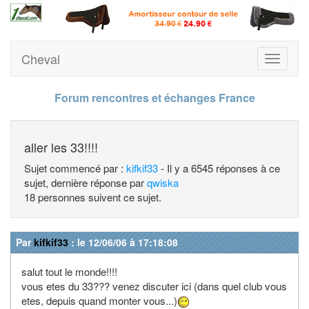
Cheval
Toggle
navigati
Forum rencontres et échanges France
aller les 33!!!!
Sujet commencé par :
kifkif33
- Il y a 6545 réponses à ce
sujet, dernière réponse par
qwiska
18 personnes suivent ce sujet.
Par
kifkif33
: le 12/06/06 à 17:18:08
salut tout le monde!!!!
vous etes du 33??? venez discuter ici (dans quel club vous
etes, depuis quand monter vous...)