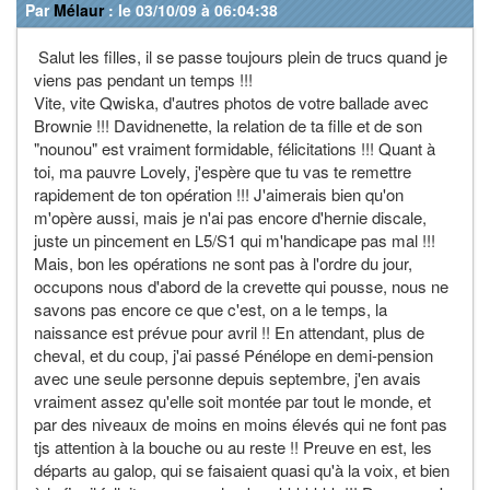
Par
Mélaur
: le 03/10/09 à 06:04:38
Salut les filles, il se passe toujours plein de trucs quand je
viens pas pendant un temps !!!
Vite, vite Qwiska, d'autres photos de votre ballade avec
Brownie !!! Davidnenette, la relation de ta fille et de son
"nounou" est vraiment formidable, félicitations !!! Quant à
toi, ma pauvre Lovely, j'espère que tu vas te remettre
rapidement de ton opération !!! J'aimerais bien qu'on
m'opère aussi, mais je n'ai pas encore d'hernie discale,
juste un pincement en L5/S1 qui m'handicape pas mal !!!
Mais, bon les opérations ne sont pas à l'ordre du jour,
occupons nous d'abord de la crevette qui pousse, nous ne
savons pas encore ce que c'est, on a le temps, la
naissance est prévue pour avril !! En attendant, plus de
cheval, et du coup, j'ai passé Pénélope en demi-pension
avec une seule personne depuis septembre, j'en avais
vraiment assez qu'elle soit montée par tout le monde, et
par des niveaux de moins en moins élevés qui ne font pas
tjs attention à la bouche ou au reste !! Preuve en est, les
départs au galop, qui se faisaient quasi qu'à la voix, et bien