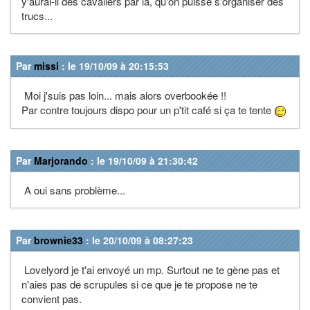
y'aurai-il des cavaliers par là, qu'on puisse s'organiser des
trucs...
Par
missi
: le 19/10/09 à 20:15:53
Moi j'suis pas loin... mais alors overbookée !!
Par contre toujours dispo pour un p'tit café si ça te tente
Par
Marjorando
: le 19/10/09 à 21:30:42
A oui sans problème...
Par
brownie33
: le 20/10/09 à 08:27:23
Lovelyord je t'ai envoyé un mp. Surtout ne te gène pas et
n'aies pas de scrupules si ce que je te propose ne te
convient pas.