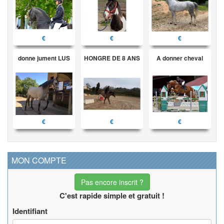
€
€
€
donne jument LUS
HONGRE DE 8 ANS
A donner cheval
€
€
€
MON COMPTE
Pas encore inscrit ?
C'est rapide simple et gratuit !
Identifiant