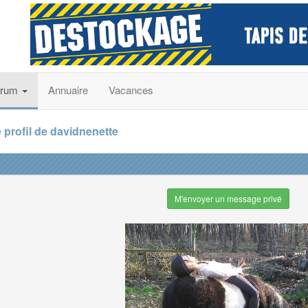
orum
Annuaire
Vacances
 profil de davidnenette
M'envoyer un message privé