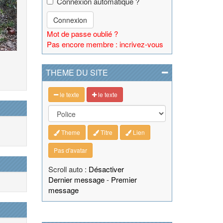
Connexion automatique ?
Connexion
Mot de passe oublié ?
Pas encore membre : incrivez-vous
THEME DU SITE
le texte
le texte
Theme
Titre
Lien
Pas d'avatar
Scroll auto :
Désactiver
Dernier message
-
Premier
message