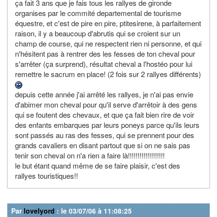
ça fait 3 ans que je fais tous les rallyes de gironde
organises par le commité departemental de tourisme
équestre, et c'est de pire en pire, ptitesirene, à parfaitement
raison, il y a beaucoup d'abrutis qui se croient sur un
champ de course, qui ne respectent rien ni personne, et qui
n'hésitent pas à rentrer des les fesses de ton cheval pour
s'arrêter (ça surprend), résultat cheval a l'hostéo pour lui
remettre le sacrum en place! (2 fois sur 2 rallyes différents)
depuis cette année j'ai arrêté les rallyes, je n'ai pas envie
d'abimer mon cheval pour qu'il serve d'arrêtoir à des gens
qui se foutent des chevaux, et que ça fait bien rire de voir
des enfants embarques par leurs poneys parce qu'ils leurs
sont passés au ras des fesses, qui se prennent pour des
grands cavaliers en disant partout que si on ne sais pas
tenir son cheval on n'a rien a faire là!!!!!!!!!!!!!!!!!!!
le but étant quand même de se faire plaisir, c'est des
rallyes touristiques!!
Par
lovelyord
: le 03/07/06 à 11:08:25