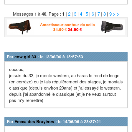
Messages
1
à
40
,
Page
:
1
|
2
|
3
|
4
|
5
|
6
|
7
|
8
|
9
> >
Par
cow girl 33
: le 13/06/06 à 15:57:53
coucou,
je suis du 33, je monte western, au haras le rond de longe
(en corrèze) ou je fais régulièrement des stages, je montais
classique (depuis environ 20ans) et j'ai essayé le western,
depuis j'ai abandonné le classique (et je ne veux surtout
pas m'y remettre)
Par
Emma des Bruyères
: le 14/06/06 à 23:37:21