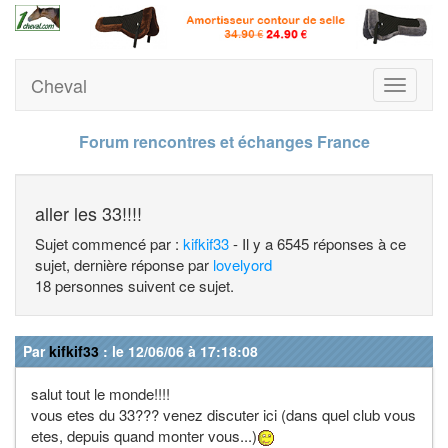
Cheval
Toggle
navigati
Forum rencontres et échanges France
aller les 33!!!!
Sujet commencé par :
kifkif33
- Il y a 6545 réponses à ce
sujet, dernière réponse par
lovelyord
18 personnes suivent ce sujet.
Par
kifkif33
: le 12/06/06 à 17:18:08
salut tout le monde!!!!
vous etes du 33??? venez discuter ici (dans quel club vous
etes, depuis quand monter vous...)