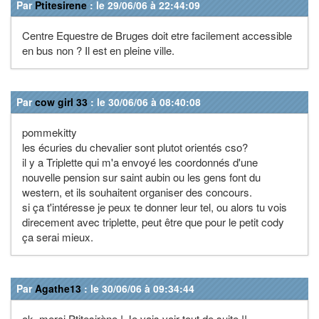
Par
Ptitesirene
: le 29/06/06 à 22:44:09
Centre Equestre de Bruges doit etre facilement accessible
en bus non ? Il est en pleine ville.
Par
cow girl 33
: le 30/06/06 à 08:40:08
pommekitty
les écuries du chevalier sont plutot orientés cso?
il y a Triplette qui m'a envoyé les coordonnés d'une
nouvelle pension sur saint aubin ou les gens font du
western, et ils souhaitent organiser des concours.
si ça t'intéresse je peux te donner leur tel, ou alors tu vois
direcement avec triplette, peut être que pour le petit cody
ça serai mieux.
Par
Agathe13
: le 30/06/06 à 09:34:44
ok, merci Ptitesirène ! Je vais voir tout de suite !!