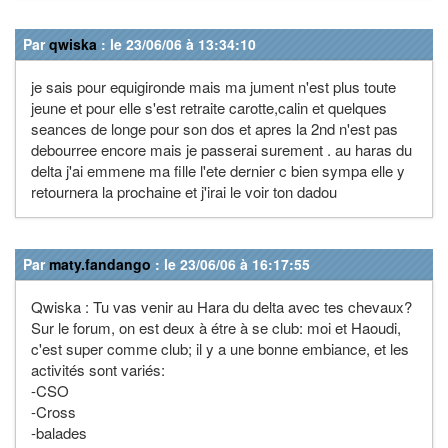
Par
qwiska
: le 23/06/06 à 13:34:10
je sais pour equigironde mais ma jument n'est plus toute
jeune et pour elle s'est retraite carotte,calin et quelques
seances de longe pour son dos et apres la 2nd n'est pas
debourree encore mais je passerai surement . au haras du
delta j'ai emmene ma fille l'ete dernier c bien sympa elle y
retournera la prochaine et j'irai le voir ton dadou
Par
maty.fandango
: le 23/06/06 à 16:17:55
Qwiska : Tu vas venir au Hara du delta avec tes chevaux?
Sur le forum, on est deux à étre à se club: moi et Haoudi,
c'est super comme club; il y a une bonne embiance, et les
activités sont variés:
-CSO
-Cross
-balades