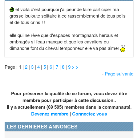
et voilà c'est pourquoi j'ai peur de faire participer ma
grosse louloute solitaire à ce rassemblement de tous poils
et de tous crins ! !
elle qui ne rêve que d'espaces montagnards herbus et
ombragés si l'eau manque et que les cavaliers du
dimanche font du cheval temponneur elle va pas aimer
Page
:
1
|
2
|
3
|
4
|
5
|
6
|
7
|
8
|
9
> >
·
Page suivante
Pour préserver la qualité de ce forum, vous devez être
membre pour participer à cette discussion..
Il y a actuellement (69 595) membres dans la communauté.
Devenez membre
|
Connectez vous
LES DERNIÈRES ANNONCES