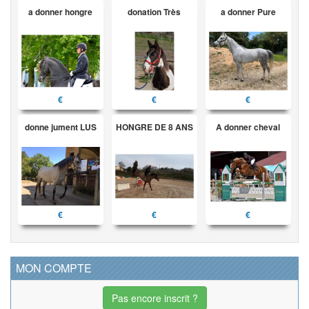
a donner hongre
donation Très
a donner Pure
€
€
€
donne jument LUS
HONGRE DE 8 ANS
A donner cheval
€
€
€
MON COMPTE
Pas encore inscrit ?