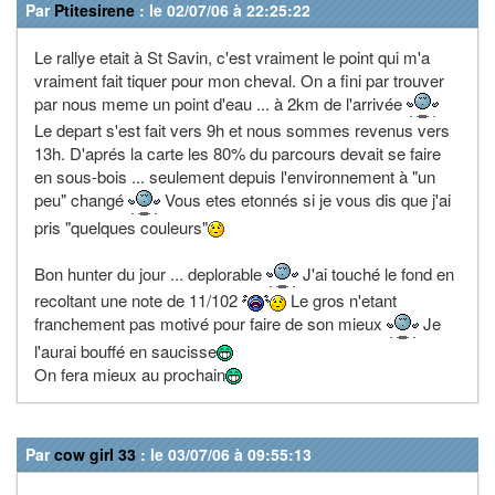
Par
Ptitesirene
: le 02/07/06 à 22:25:22
Le rallye etait à St Savin, c'est vraiment le point qui m'a
vraiment fait tiquer pour mon cheval. On a fini par trouver
par nous meme un point d'eau ... à 2km de l'arrivée
Le depart s'est fait vers 9h et nous sommes revenus vers
13h. D'aprés la carte les 80% du parcours devait se faire
en sous-bois ... seulement depuis l'environnement à "un
peu" changé
Vous etes etonnés si je vous dis que j'ai
pris "quelques couleurs"
Bon hunter du jour ... deplorable
J'ai touché le fond en
recoltant une note de 11/102
Le gros n'etant
franchement pas motivé pour faire de son mieux
Je
l'aurai bouffé en saucisse
On fera mieux au prochain
Par
cow girl 33
: le 03/07/06 à 09:55:13