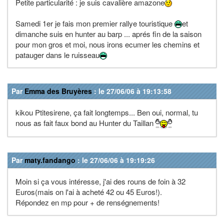
Petite particularité : je suis cavalière amazone
Samedi 1er je fais mon premier rallye touristique
et
dimanche suis en hunter au barp ... aprés fin de la saison
pour mon gros et moi, nous irons ecumer les chemins et
patauger dans le ruisseau
Par
Emma des Bruyères
: le 27/06/06 à 19:13:58
kikou Ptitesirene, ça fait longtemps... Ben oui, normal, tu
nous as fait faux bond au Hunter du Taillan
Par
maty.fandango
: le 27/06/06 à 19:19:26
Moin si ça vous intéresse, j'ai des rouns de foin à 32
Euros(mais on l'ai à acheté 42 ou 45 Euros!).
Répondez en mp pour + de renségnements!