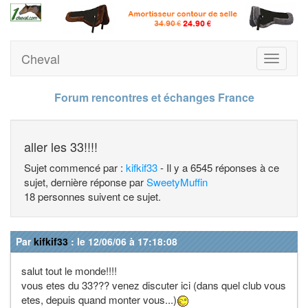
Cheval
Toggle
navigati
Forum rencontres et échanges France
aller les 33!!!!
Sujet commencé par :
kifkif33
- Il y a 6545 réponses à ce
sujet, dernière réponse par
SweetyMuffin
18 personnes suivent ce sujet.
Par
kifkif33
: le 12/06/06 à 17:18:08
salut tout le monde!!!!
vous etes du 33??? venez discuter ici (dans quel club vous
etes, depuis quand monter vous...)