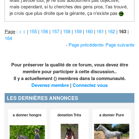
mais cependant, si tu cherches des gens pros, t'as trouvé,
je crois que plus droite que la gérante, ça n'existe pas
Page
:
< <
|
155
|
156
|
157
|
158
|
159
|
160
|
161
|
162
|
163
|
164
·
Page précédente
·
Page suivante
Pour préserver la qualité de ce forum, vous devez être
membre pour participer à cette discussion..
Il y a actuellement () membres dans la communauté.
Devenez membre
|
Connectez vous
LES DERNIÈRES ANNONCES
a donner hongre
donation Très
a donner Pure