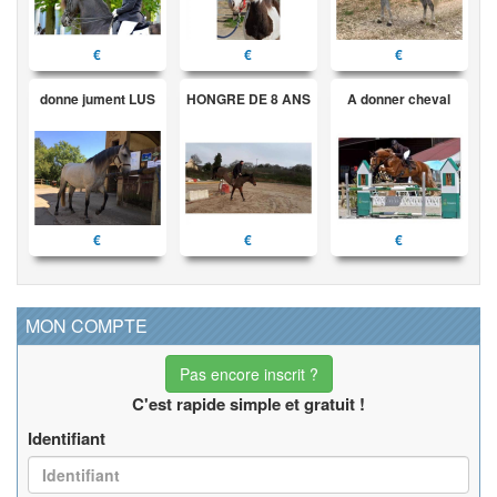
€
€
€
donne jument LUS
HONGRE DE 8 ANS
A donner cheval
€
€
€
MON COMPTE
Pas encore inscrit ?
C'est rapide simple et gratuit !
Identifiant