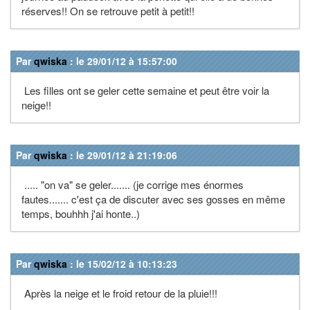
réserves!! On se retrouve petit à petit!!
Par
qwiska
: le 29/01/12 à 15:57:00
Les filles ont se geler cette semaine et peut être voir la
neige!!
Par
qwiska
: le 29/01/12 à 21:19:06
..... "on va" se geler....... (je corrige mes énormes
fautes....... c'est ça de discuter avec ses gosses en même
temps, bouhhh j'ai honte..)
Par
qwiska
: le 15/02/12 à 10:13:23
Après la neige et le froid retour de la pluie!!!