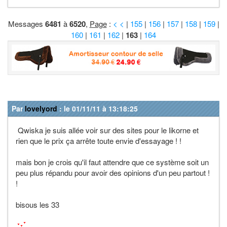
Messages
6481
à
6520
,
Page
:
< <
|
155
|
156
|
157
|
158
|
159
|
160
|
161
|
162
|
163
|
164
Par
lovelyord
: le 01/11/11 à 13:18:25
Qwiska je suis allée voir sur des sites pour le likorne et
rien que le prix ça arrête toute envie d'essayage ! !
mais bon je crois qu'il faut attendre que ce système soit un
peu plus répandu pour avoir des opinions d'un peu partout !
!
bisous les 33