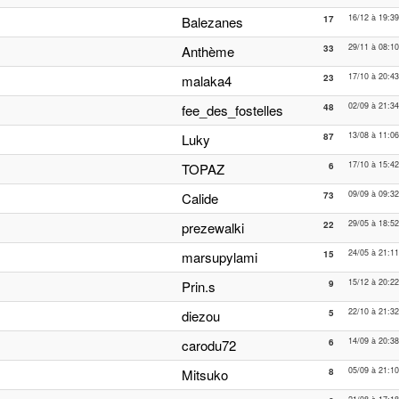
16/12 à 19:39
Balezanes
17
29/11 à 08:10
Anthème
33
17/10 à 20:43
malaka4
23
02/09 à 21:34
fee_des_fostelles
48
13/08 à 11:06
Luky
87
17/10 à 15:42
TOPAZ
6
09/09 à 09:32
Calide
73
29/05 à 18:52
prezewalki
22
24/05 à 21:11
marsupylami
15
15/12 à 20:22
Prin.s
9
22/10 à 21:32
diezou
5
14/09 à 20:38
carodu72
6
05/09 à 21:10
Mitsuko
8