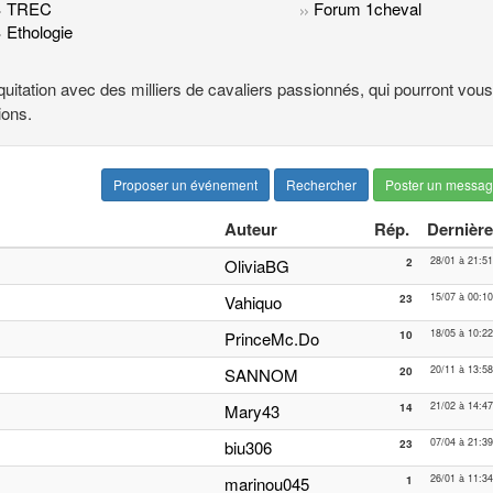
TREC
Forum 1cheval
Ethologie
quitation avec des milliers de cavaliers passionnés, qui pourront vous
ions.
Proposer un événement
Rechercher
Poster un messa
Auteur
Rép.
Dernière
28/01 à 21:51
OliviaBG
2
15/07 à 00:10
Vahiquo
23
18/05 à 10:22
PrinceMc.Do
10
20/11 à 13:58
SANNOM
20
21/02 à 14:47
Mary43
14
07/04 à 21:39
biu306
23
26/01 à 11:34
marinou045
1