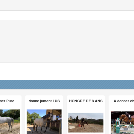
ner Pure
donne jument LUS
HONGRE DE 8 ANS
A donner c