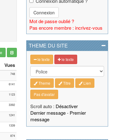
Connexion automatique ?
Connexion
Mot de passe oublié ?
Pas encore membre : incrivez-vous
THEME DU SITE
ge
le texte
le texte
Vues
748
Theme
Titre
Lien
6141
Pas d'avatar
1123
3392
Scroll auto :
Désactiver
Dernier message
-
Premier
1241
message
1339
874