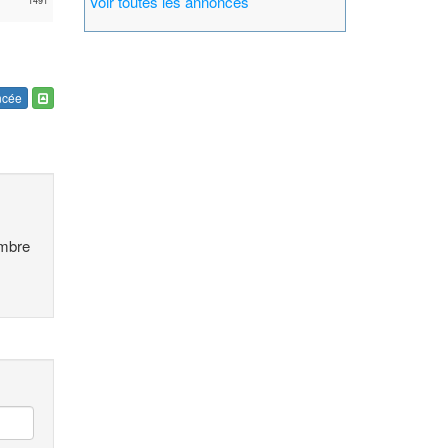
Voir toutes les annonces
1491
ncée
embre