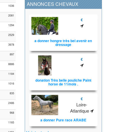
ANNONCES CHEVAUX
1036
2081
€
1294
2529
a donner hongre très bel avenir en
dressage
3978
897
€
8886
1184
donation Très belle pouliche Paint
horse de 11mois .
1016
835
€
2486
Loire-
Atlantique
968
a donner Pure race ARABE
1165