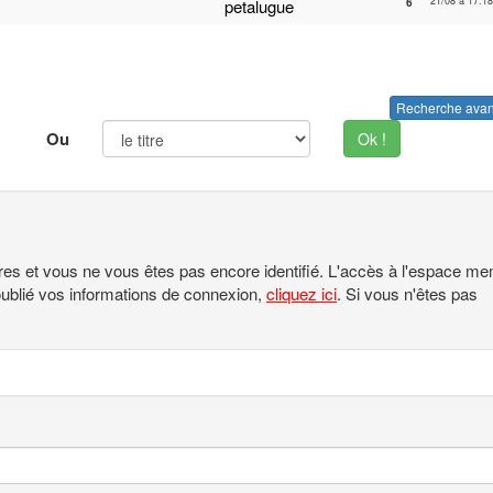
21/08 à 17:18
petalugue
6
Recherche ava
Ou
Ok !
res et vous ne vous êtes pas encore identifié. L'accès à l'espace m
 oublié vos informations de connexion,
cliquez ici
. Si vous n'êtes pas