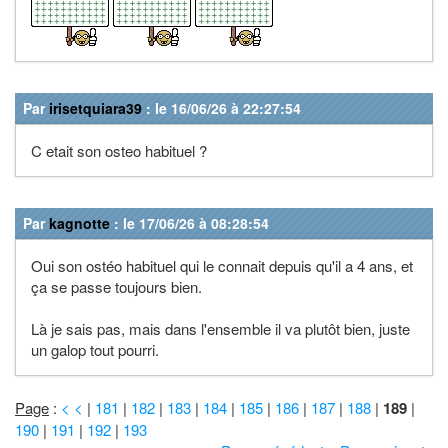
Par
irisetquiara39
: le 16/06/26 à 22:27:54
C etait son osteo habituel ?
Par
kagnotte
: le 17/06/26 à 08:28:54
Oui son ostéo habituel qui le connait depuis qu'il a 4 ans, et
ça se passe toujours bien.
Là je sais pas, mais dans l'ensemble il va plutôt bien, juste
un galop tout pourri.
Page
:
< <
|
181
|
182
|
183
|
184
|
185
|
186
|
187
|
188
|
189
|
190
|
191
|
192
|
193