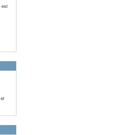
 est
 et