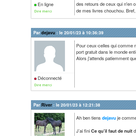
des retours de ceux qui n'en 
En ligne
de mes livres chouchou. Bre
Dire merci
Par
dejavu
: le 20/01/23 à 10:36:39
Pour ceux-celles qui comme mo
port gratuit dans le monde ent
Alors j'attends patiemment que 
Déconnecté
Dire merci
Par
River
: le 20/01/23 à 12:21:38
Ah ben tiens
dejavu
je commen
J’ai fini
Ce qu’il faut de nuit
d