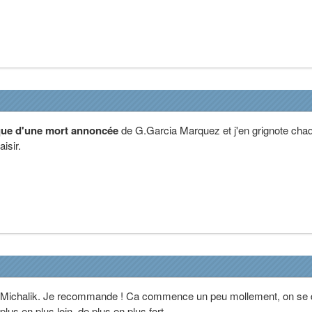
ue d'une mort annoncée
de G.Garcia Marquez et j'en grignote cha
isir.
 Michalik. Je recommande ! Ca commence un peu mollement, on se d
 plus en plus loin, de plus en plus fort.