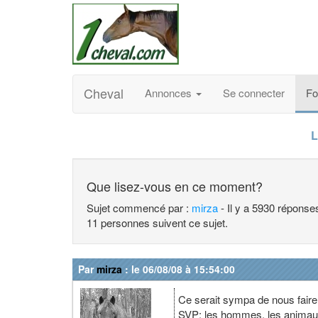
Cheval
Annonces
Se connecter
F
L
Que lisez-vous en ce moment?
Sujet commencé par :
mirza
- Il y a 5930 réponse
11 personnes suivent ce sujet.
Par
mirza
: le 06/08/08 à 15:54:00
Ce serait sympa de nous faire 
SVP: les hommes, les animaux 