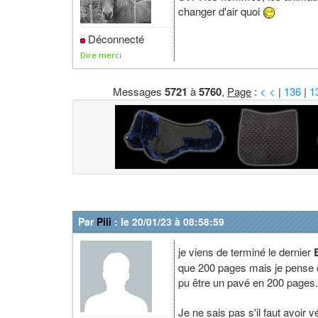
changer d'air quoi
Déconnecté
Dire merci
Messages
5721
à
5760
,
Page
:
< <
|
136
|
1
Par
Pili
: le 20/01/23 à 08:58:59
je viens de terminé le dernier
que 200 pages mais je pense que
pu être un pavé en 200 pages
Je ne sais pas s'il faut avoir 