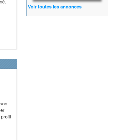
nné.
Voir toutes les annonces
ison
ier
profit