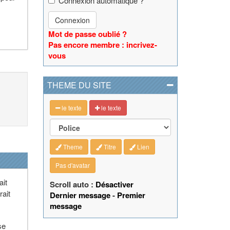
Connexion automatique ?
Connexion
Mot de passe oublié ?
Pas encore membre : incrivez-
vous
THEME DU SITE
le texte
le texte
Theme
Titre
Lien
Pas d'avatar
ait
Scroll auto :
Désactiver
rait
Dernier message
-
Premier
message
se