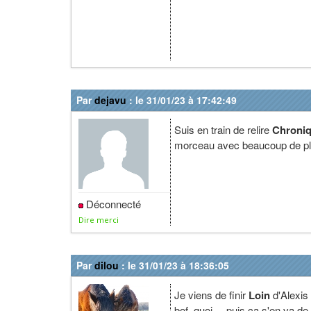
Par
dejavu
: le 31/01/23 à 17:42:49
Suis en train de relire
Chroniq
morceau avec beaucoup de pla
Déconnecté
Dire merci
Par
dilou
: le 31/01/23 à 18:36:05
Je viens de finir
Loin
d'Alexis
bof, quoi.... puis ça s'en va de