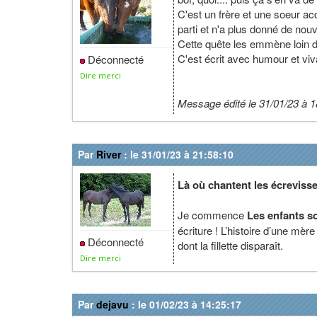
C'est un frère et une soeur ac
parti et n'a plus donné de nouv
Cette quête les emmène loin d
C'est écrit avec humour et viva
Déconnecté
Dire merci
Message édité le 31/01/23 à 1
Par
River
: le 31/01/23 à 21:58:10
Là où chantent les écreviss
Je commence
Les enfants so
écriture ! L’histoire d’une mè
Déconnecté
dont la fillette disparaît.
Dire merci
Par
dejavu
: le 01/02/23 à 14:25:17