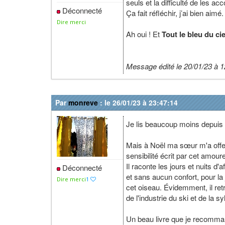
seuls et la difficulté de les a
Déconnecté
Ça fait réfléchir, j’ai bien aimé.
Dire merci
Ah oui ! Et
Tout le bleu du cie
Message édité le 20/01/23 à 1
Par
monreve
: le 26/01/23 à 23:47:14
Je lis beaucoup moins depuis 
Mais à Noël ma sœur m'a offert
sensibilité écrit par cet amoure
Il raconte les jours et nuits 
Déconnecté
et sans aucun confort, pour la
Dire merci
1
cet oiseau. Évidemment, il retr
de l'industrie du ski et de la sy
Un beau livre que je recomma