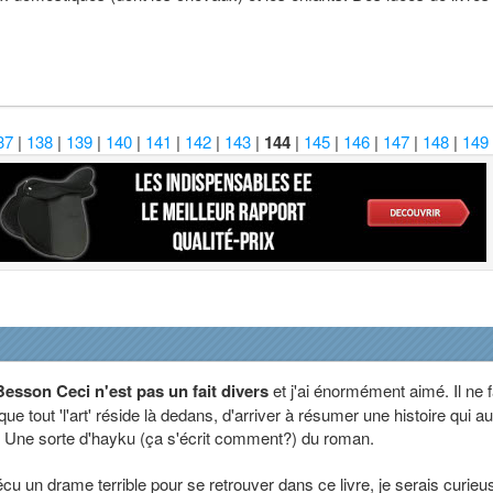
37
|
138
|
139
|
140
|
141
|
142
|
143
|
144
|
145
|
146
|
147
|
148
|
149
Besson Ceci n'est pas un fait divers
et j'ai énormément aimé. Il ne f
 tout 'l'art' réside là dedans, d'arriver à résumer une histoire qui au
. Une sorte d'hayku (ça s'écrit comment?) du roman.
vécu un drame terrible pour se retrouver dans ce livre, je serais curieu