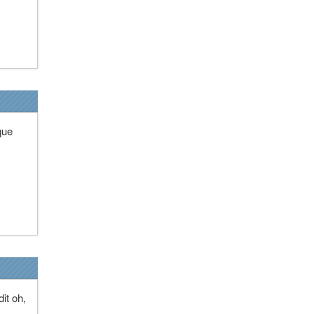
que
it oh,