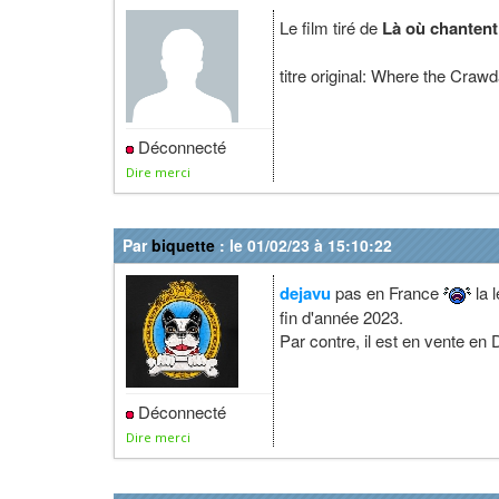
Le film tiré de
Là où chantent
titre original: Where the Craw
Déconnecté
Dire merci
Par
biquette
: le 01/02/23 à 15:10:22
dejavu
pas en France
la 
fin d'année 2023.
Par contre, il est en vente en
Déconnecté
Dire merci