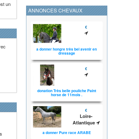
est un
ANNONCES CHEVAUX
€
vec
a donner hongre très bel avenir en
dressage
€
donation Très belle pouliche Paint
horse de 11mois .
€
Loire-
Atlantique
a donner Pure race ARABE
ls