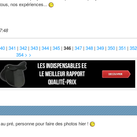
tous, nos expériences...
7:48
340
|
341
|
342
|
343
|
344
|
345
|
346
|
347
|
348
|
349
|
350
|
351
|
35
354
> >
u pré, personne pour faire des photos hier !