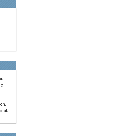
pu
se
ien.
mal.