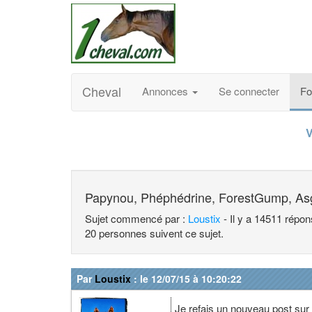
Cheval
Annonces
Se connecter
F
V
Papynou, Phéphédrine, ForestGump, As
Sujet commencé par :
Loustix
- Il y a 14511 répo
20 personnes suivent ce sujet.
Par
Loustix
: le 12/07/15 à 10:20:22
Je refais un nouveau post sur