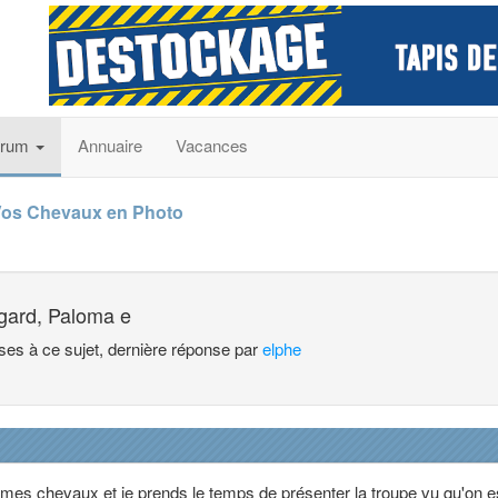
orum
Annuaire
Vacances
os Chevaux en Photo
gard, Paloma e
nses à ce sujet, dernière réponse par
elphe
 mes chevaux et je prends le temps de présenter la troupe vu qu'on e