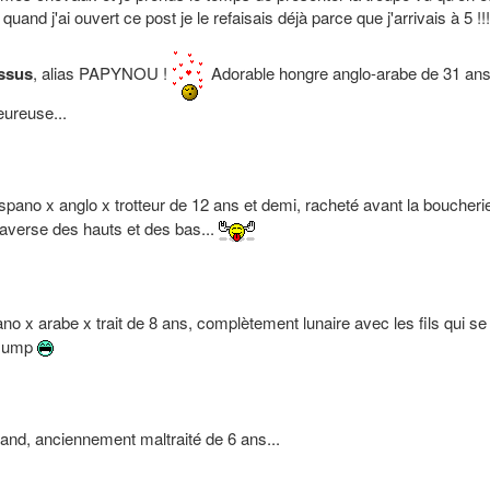
quand j'ai ouvert ce post je le refaisais déjà parce que j'arrivais à 5 !!!
ssus
, alias PAPYNOU !
Adorable hongre anglo-arabe de 31 ans
eureuse...
 hispano x anglo x trotteur de 12 ans et demi, racheté avant la boucheri
raverse des hauts et des bas...
itano x arabe x trait de 8 ans, complètement lunaire avec les fils qui se
 Gump
tland, anciennement maltraité de 6 ans...