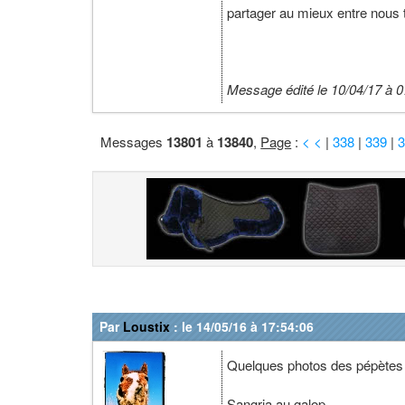
partager au mieux entre nous 
Message édité le 10/04/17 à 0
Messages
13801
à
13840
,
Page
:
< <
|
338
|
339
|
Par
Loustix
: le 14/05/16 à 17:54:06
Quelques photos des pépètes a
Sangria au galop