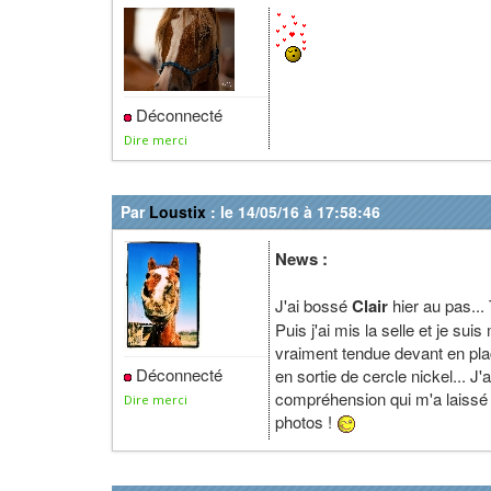
Déconnecté
Dire merci
Par
Loustix
: le 14/05/16 à 17:58:46
News :
J'ai bossé
Clair
hier au pas..
Puis j'ai mis la selle et je sui
vraiment tendue devant en plac
Déconnecté
en sortie de cercle nickel... J
compréhension qui m'a laissé p
Dire merci
photos !