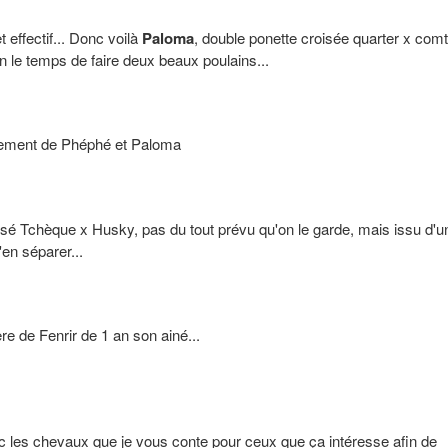
t effectif... Donc voilà
Paloma
, double ponette croisée quarter x comt
nn le temps de faire deux beaux poulains...
isement de Phéphé et Paloma
oisé Tchèque x Husky, pas du tout prévu qu'on le garde, mais issu d'u
en séparer...
frère de Fenrir de 1 an son ainé...
c les chevaux que je vous conte pour ceux que ça intéresse afin de