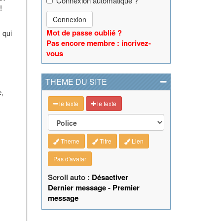
Connexion automatique ?
!
Connexion
Mot de passe oublié ?
 qui
Pas encore membre : incrivez-
vous
THEME DU SITE
e,
le texte
le texte
Theme
Titre
Lien
Pas d'avatar
Scroll auto :
Désactiver
Dernier message
-
Premier
message