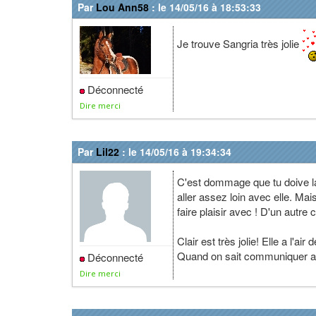
Par
Lou Ann58
: le 14/05/16 à 18:53:33
Je trouve Sangria très jolie
Déconnecté
Dire merci
Par
Lil22
: le 14/05/16 à 19:34:34
C'est dommage que tu doive la r
aller assez loin avec elle. Ma
faire plaisir avec ! D'un autre
Clair est très jolie! Elle a l'a
Quand on sait communiquer av
Déconnecté
Dire merci