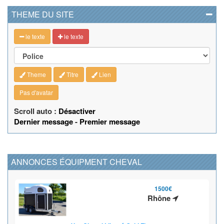
THEME DU SITE
le texte
le texte
Theme
Titre
Lien
Pas d'avatar
Scroll auto :
Désactiver
Dernier message
-
Premier message
ANNONCES ÉQUIPMENT CHEVAL
1500€
Rhône