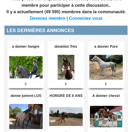
membre pour participer à cette discussion..
Il y a actuellement (69 595) membres dans la communauté.
Devenez membre
|
Connectez vous
LES DERNIÈRES ANNONCES
a donner hongre
donation Très
a donner Pure
€
€
€
donne jument LUS
HONGRE DE 8 ANS
A donner cheval