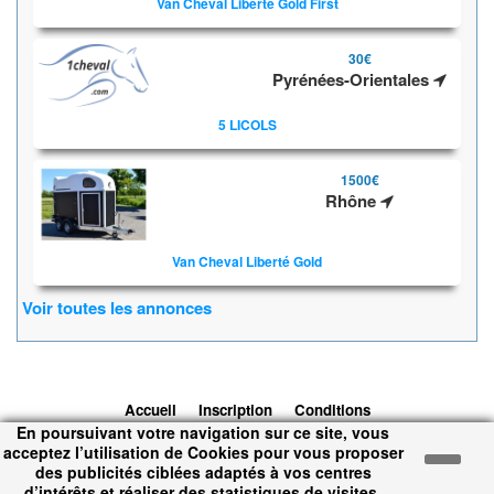
Van Cheval Liberté Gold First
30€
Pyrénées-Orientales
5 LICOLS
1500€
Rhône
Van Cheval Liberté Gold
Voir toutes les annonces
Accueil
Inscription
Conditions
En poursuivant votre navigation sur ce site, vous
d'utilisation
Contacts
© 2026 1cheval.com
Ecurie Virtuelle -
acceptez l’utilisation de Cookies pour vous proposer
Jeu Cheval
des publicités ciblées adaptés à vos centres
Temps d'exécution : 0.232 secondes.
d’intérêts et réaliser des statistiques de visites.