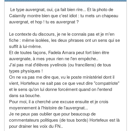
Le type auvergnat, oui, ça fait bien rire... Et la photo de
Calamity montre bien que c'est idiot : tu mets un chapeau
auvergnat, et hop ! tu es auvergnat ?
Le contexte du discours, je ne le connais pas et je m'en
fiche : même isolées, les deux phrases ont un sens qui se
suffit à lui-même.
Et de toutes façons, Fadela Amara peut fort bien être
auvergnate, à mes yeux rien ne l'en empêche..
J'ai pas mal d'élèves yvelinois (ou franciliens) de tous
types physiques !
On ne va pas me dire que, vu le poste ministériel dont il
vient, Hortefeux ne sait pas ce que veut dire "compatriote"
et le sens qu'on lui donne forcément quand on l'entend
dans sa bouche.
Pour moi, il a cherché une excuse ensuite et je crois
moyennement à l'histoire de l'auvergnat...
Je ne peux pas oublier que pour beaucoup de
commentateurs politiques (de tous bords) Hortefeux est là
pour drainer les voix du FN..