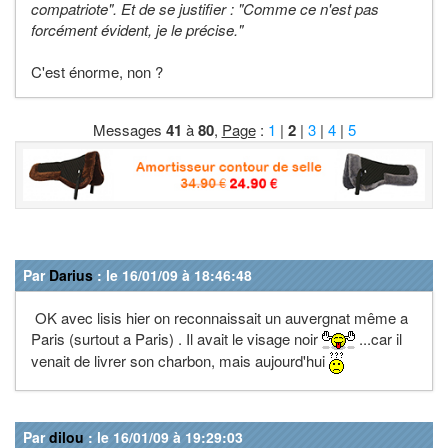
compatriote". Et de se justifier : "Comme ce n'est pas
forcément évident, je le précise."
C'est énorme, non ?
Messages
41
à
80
,
Page
:
1
|
2
|
3
|
4
|
5
Par
Darius
: le 16/01/09 à 18:46:48
OK avec lisis hier on reconnaissait un auvergnat même a
Paris (surtout a Paris) . Il avait le visage noir
...car il
venait de livrer son charbon, mais aujourd'hui
Par
dilou
: le 16/01/09 à 19:29:03