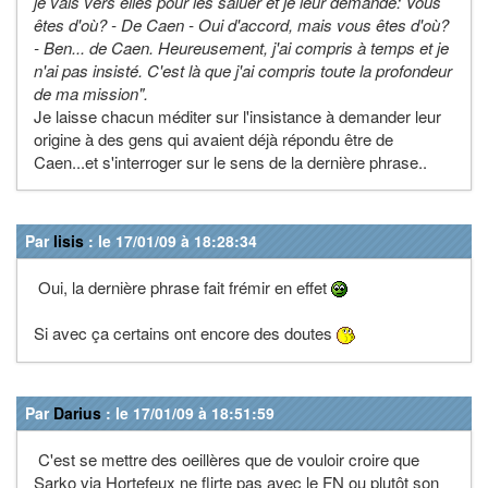
je vais vers elles pour les saluer et je leur demande: Vous
êtes d'où? - De Caen - Oui d'accord, mais vous êtes d'où?
- Ben... de Caen. Heureusement, j'ai compris à temps et je
n'ai pas insisté. C'est là que j'ai compris toute la profondeur
de ma mission".
Je laisse chacun méditer sur l'insistance à demander leur
origine à des gens qui avaient déjà répondu être de
Caen...et s'interroger sur le sens de la dernière phrase..
Par
lisis
: le 17/01/09 à 18:28:34
Oui, la dernière phrase fait frémir en effet
Si avec ça certains ont encore des doutes
Par
Darius
: le 17/01/09 à 18:51:59
C'est se mettre des oeillères que de vouloir croire que
Sarko via Hortefeux ne flirte pas avec le FN ou plutôt son