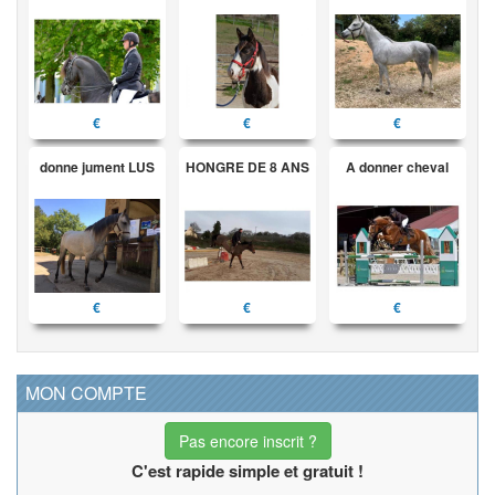
€
€
€
donne jument LUS
HONGRE DE 8 ANS
A donner cheval
€
€
€
MON COMPTE
Pas encore inscrit ?
C'est rapide simple et gratuit !