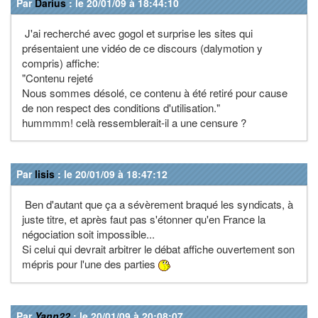
Par
Darius
: le 20/01/09 à 18:44:10
J'ai recherché avec gogol et surprise les sites qui
présentaient une vidéo de ce discours (dalymotion y
compris) affiche:
"Contenu rejeté
Nous sommes désolé, ce contenu à été retiré pour cause
de non respect des conditions d'utilisation."
hummmm! celà ressemblerait-il a une censure ?
Par
lisis
: le 20/01/09 à 18:47:12
Ben d'autant que ça a sévèrement braqué les syndicats, à
juste titre, et après faut pas s'étonner qu'en France la
négociation soit impossible...
Si celui qui devrait arbitrer le débat affiche ouvertement son
mépris pour l'une des parties
Par
Yann22
: le 20/01/09 à 20:08:07