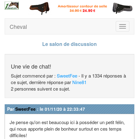
Cheval
Toggle
navigati
Le salon de discussion
Une vie de chat!
Sujet commencé par :
SweetFee
- Il y a 1334 réponses à
ce sujet, dernière réponse par
Nine81
2 personnes suivent ce sujet.
Par
SweetFee
: le 01/11/20 à 22:33:47
Je pense qu'on est beaucoup ici à posséder un petit félin,
qui nous apporte plein de bonheur surtout en ces temps
difficiles!