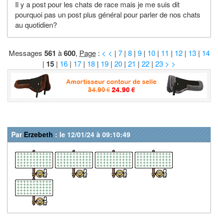
Il y a post pour les chats de race mais je me suis dit
pourquoi pas un post plus général pour parler de nos chats
au quotidien?
Messages
561
à
600
,
Page
:
< <
|
7
|
8
|
9
|
10
|
11
|
12
|
13
|
14
|
15
|
16
|
17
|
18
|
19
|
20
|
21
|
22
|
23
> >
Par
Erzebeth
: le 12/01/24 à 09:10:49