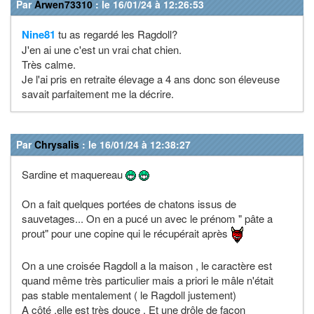
Par
Arwen73310
: le 16/01/24 à 12:26:53
Nine81
tu as regardé les Ragdoll?
J'en ai une c'est un vrai chat chien.
Très calme.
Je l'ai pris en retraite élevage a 4 ans donc son éleveuse
savait parfaitement me la décrire.
Par
Chrysalis
: le 16/01/24 à 12:38:27
Sardine et maquereau
On a fait quelques portées de chatons issus de
sauvetages... On en a pucé un avec le prénom " pâte a
prout" pour une copine qui le récupérait après
On a une croisée Ragdoll a la maison , le caractère est
quand même très particulier mais a priori le mâle n'était
pas stable mentalement ( le Ragdoll justement)
A côté ,elle est très douce . Et une drôle de façon