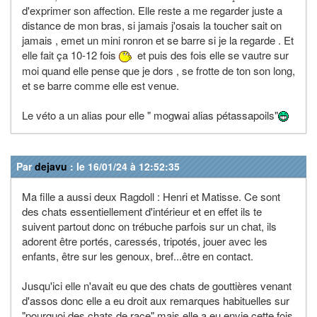
d'exprimer son affection. Elle reste a me regarder juste a
distance de mon bras, si jamais j'osais la toucher sait on
jamais , emet un mini ronron et se barre si je la regarde . Et
elle fait ça 10-12 fois
et puis des fois elle se vautre sur
moi quand elle pense que je dors , se frotte de ton son long,
et se barre comme elle est venue.
Le véto a un alias pour elle " mogwai alias pétassapoils"
Par
dejavu
: le 16/01/24 à 12:52:35
Ma fille a aussi deux Ragdoll : Henri et Matisse. Ce sont
des chats essentiellement d'intérieur et en effet ils te
suivent partout donc on trébuche parfois sur un chat, ils
adorent être portés, caressés, tripotés, jouer avec les
enfants, être sur les genoux, bref...être en contact.
Jusqu'ici elle n'avait eu que des chats de gouttières venant
d'assos donc elle a eu droit aux remarques habituelles sur
"pourquoi des chats de race" mais elle a eu envie cette fois