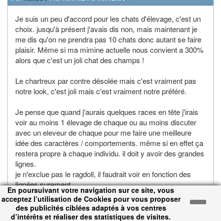
Je suis un peu d'accord pour les chats d'élevage, c'est un
choix. jusqu'à présent j'avais dis non, mais maintenant je
me dis qu'on ne prendra pas 10 chats donc autant se faire
plaisir. Même si ma mimine actuelle nous convient a 300%
alors que c'est un joli chat des champs !
Le chartreux par contre désolée mais c'est vraiment pas
notre look, c'est joli mais c'est vraiment notre préféré.
Je pense que quand j'aurais quelques races en tête j'irais
voir au moins 1 élevage de chaque ou au moins discuter
avec un eleveur de chaque pour me faire une meilleure
idée des caractères / comportements. même si en effet ça
restera propre à chaque individu. il doit y avoir des grandes
lignes.
je n'exclue pas le ragdoll, il faudrait voir en fonction des
lignées surement.
En poursuivant votre navigation sur ce site, vous
acceptez l’utilisation de Cookies pour vous proposer
des publicités ciblées adaptés à vos centres
Page
:
< <
|
7
|
8
|
9
|
10
|
11
|
12
|
13
|
14
|
15
|
16
|
17
|
18
|
19
|
d’intérêts et réaliser des statistiques de visites.