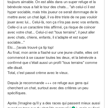
toujours aimable. On est allés dans un super refuge et la
bénévole nous a fait le tour des chats... "ah celui-ci il est
hyper sociable, mais très joueur ce serait dommage de le
mettre avec un chat âgé, il va être triste de ne pas vouloir
jouer avec lui... Celui-là, non ça n'ira pas avec vos enfants.
Celle-ci a un caractère très affirmé, ça risque de coincer
avec votre chat... Celui-ci est "tous terrains", il peut aller
avec chats, chiens, enfants, il s'adapte et est super
sociable..."
Etc... j'avais trouvé ça tip top!
Au final, mon amie a flashé sur une jeune chatte, elles ont
commencé à se causer toutes les deux, et la bénévole a
confirmé que c'était aussi un profil "tous terrains" comme
elle disait.
Total, c'est passé crème avec le vieux.
Depuis je recommande +++ ce refuge aux gens qui
cherchent un chat, surtout avec des critères un peu
spécifiques.
Après j'imagine qu'il y a des races qui passent mieux aussi
quand on tape sur du chat "de marque" (
), mais au final