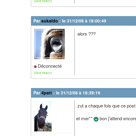
Dire merci
Par
sukaïdo
: le 31/12/08 à 18:00:49
alors ???
Déconnecté
Dire merci
Par
4patt
: le 31/12/08 à 18:39:19
zut a chaque fois que ce post 
et mer**
bon j'attend encor