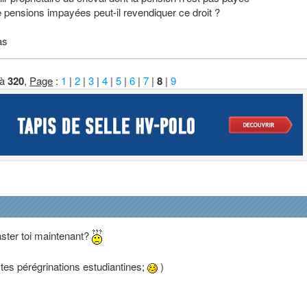
e pensions impayées peut-il revendiquer ce droit ?
as
à
320
,
Page
:
1
|
2
|
3
|
4
|
5
|
6
|
7
|
8
|
9
ster toi maintenant?
 tes pérégrinations estudiantines;
)