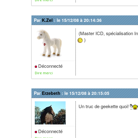
Par
K.Zel
: le 15/12/08 à 20:14:36
(Master ICD, spécialisation In
)
Déconnecté
Dire merci
Par
Erzebeth
: le 15/12/08 à 20:15:05
Un truc de geekette quoi!
Déconnecté