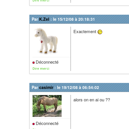
Dire merci
Par
K.Zel
: le 15/12/08 à 20:18:31
Exactement
Déconnecté
Dire merci
Par
casimir
: le 19/12/08 à 06:54:02
alors on en ai ou ??
Déconnecté