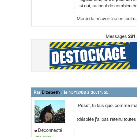
- si oui, au bout de combien d
Merci de m'avoir lue en tout c
Messages
281
Par
Erzebeth
: le 15/12/08 à 20:11:55
Pssst, tu fais quoi comme ma
(désolée j'ai pas retenu toutes
Déconnecté
Dire merci