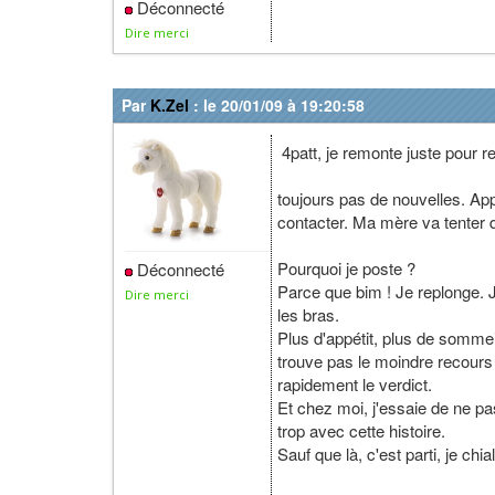
Déconnecté
Dire merci
Par
K.Zel
: le 20/01/09 à 19:20:58
4patt, je remonte juste pour r
toujours pas de nouvelles. Ap
contacter. Ma mère va tenter de
Pourquoi je poste ?
Déconnecté
Parce que bim ! Je replonge. 
Dire merci
les bras.
Plus d'appétit, plus de sommei
trouve pas le moindre recours p
rapidement le verdict.
Et chez moi, j'essaie de ne pa
trop avec cette histoire.
Sauf que là, c'est parti, je chial