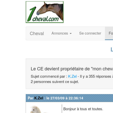
Cheval
Annonces
Se connecter
F
Le CE devient propriétaire de "mon chev
Sujet commencé par :
K.Zel
- Il y a 355 réponses 
2 personnes suivent ce sujet.
Par
K.Zel
: le 27/03/09 à 22:36:14
Bonjour à tous et toutes.