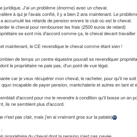
e juridique. J'ai un problème (énorme) avec un cheval.
lière à qui je l'avais confié, il y a bien 2 ans maintenant. Le problèm
e a accumulé les retards de pension envers le club où est le cheval.
garder le cheval pour rembourser les frais (2500 euros de retard)
ropriétaire se sont mis d'accord comme ça, le cheval devant travailler
 et maintenant, le CE revendique le cheval comme étant sien !
combien de temps un centre équestre pouvait se revendiquer propriéta
ont le propriétaire ne paie pas, d'un point de vue légal.
ée car je veux récupérer mon cheval, le racheter, pour qu'il ne soit
de qqun incapable de payer pension, maréchalerie et autres en tant et 
emblait d'accord pour me le revendre à condition qu'il bosse un an p
t, ils ne semblent plus d'accord.
n'est pas clair, mais j'en ai vraiment gros sur la patate)
 :
ir propriétaire du cheval dont la pension n'est pas payée