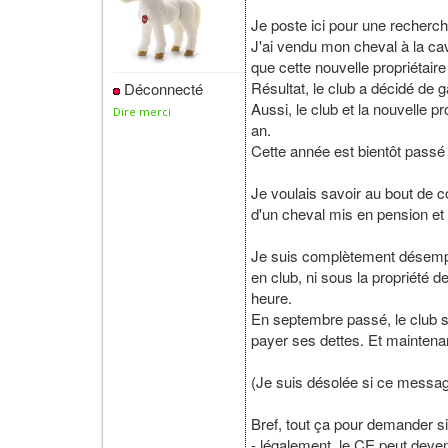
Je poste ici pour une recherch
J'ai vendu mon cheval à la cava
que cette nouvelle propriétair
Résultat, le club a décidé de 
Déconnecté
Aussi, le club et la nouvelle p
Dire merci
an.
Cette année est bientôt passé
Je voulais savoir au bout de 
d'un cheval mis en pension et d
Je suis complètement désempar
en club, ni sous la propriété 
heure.
En septembre passé, le club s
payer ses dettes. Et maintenan
(Je suis désolée si ce message 
Bref, tout ça pour demander si
- légalement, le CE peut deven