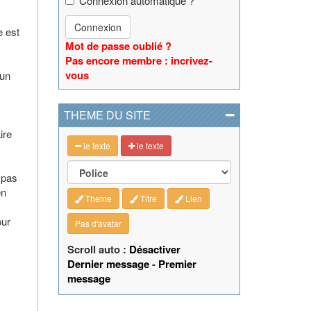
Connexion automatique ?
Connexion
e est
Mot de passe oublié ?
Pas encore membre : incrivez-
vous
 un
THEME DU SITE
ire
le texte
le texte
 pas
en
Theme
Titre
Lien
our
Pas d'avatar
Scroll auto :
Désactiver
Dernier message
-
Premier
message