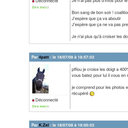
Je n'ai pas plus d'infos pour 
Déconnecté
Dire merci
Bon sang de bon soir ! coaliti
J'espère que ça va aboutir
J'espère que ça ne va pas pre
Je n'ai plus qu'à croiser les do
Par
4patt
: le 18/07/08 à 18:57:02
pffiou je croise les doigt a 40
vous batez pour lui il vous en
je comprend pour les photos et 
récupéré
Déconnecté
Dire merci
Par
K.Zel
: le 18/07/08 à 19:00:02