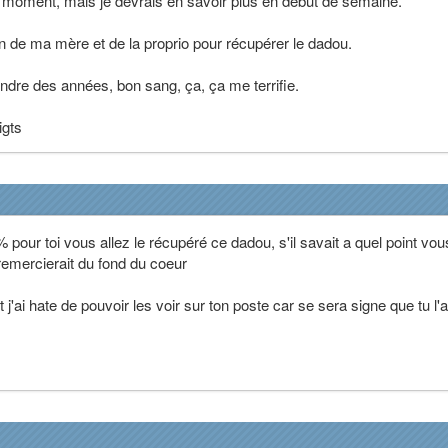
le moment, mais je devrais en savoir plus en début de semaine.
on de ma mère et de la proprio pour récupérer le dadou.
ndre des années, bon sang, ça, ça me terrifie.
igts
0% pour toi vous allez le récupéré ce dadou, s'il savait a quel point vou
 remercierait du fond du coeur
j'ai hate de pouvoir les voir sur ton poste car se sera signe que tu l'a