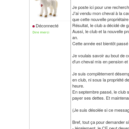
Je poste ici pour une recherch
J'ai vendu mon cheval à la cava
que cette nouvelle propriétair
Résultat, le club a décidé de 
Déconnecté
Aussi, le club et la nouvelle p
Dire merci
an.
Cette année est bientôt passé
Je voulais savoir au bout de 
d'un cheval mis en pension et d
Je suis complètement désempar
en club, ni sous la propriété 
heure.
En septembre passé, le club s
payer ses dettes. Et maintenan
(Je suis désolée si ce message 
Bref, tout ça pour demander si
- légalement, le CE peut deven