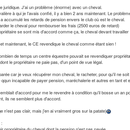
e juridique. J'ai un problème (énorme) avec un cheval.
lière à qui je l'avais confié, il y a bien 2 ans maintenant. Le problèm
e a accumulé les retards de pension envers le club où est le cheval.
garder le cheval pour rembourser les frais (2500 euros de retard)
ropriétaire se sont mis d'accord comme ça, le cheval devant travailler
 et maintenant, le CE revendique le cheval comme étant sien !
combien de temps un centre équestre pouvait se revendiquer propriéta
ont le propriétaire ne paie pas, d'un point de vue légal.
ée car je veux récupérer mon cheval, le racheter, pour qu'il ne soit
de qqun incapable de payer pension, maréchalerie et autres en tant et 
emblait d'accord pour me le revendre à condition qu'il bosse un an p
t, ils ne semblent plus d'accord.
n'est pas clair, mais j'en ai vraiment gros sur la patate)
 :
ir propriétaire du cheval dont la pension n'est pas payée