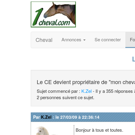
Cheval
Annonces
Se connecter
F
Le CE devient propriétaire de "mon chev
Sujet commencé par :
K.Zel
- Il y a 355 réponses 
2 personnes suivent ce sujet.
Par
K.Zel
: le 27/03/09 à 22:36:14
Bonjour à tous et toutes.