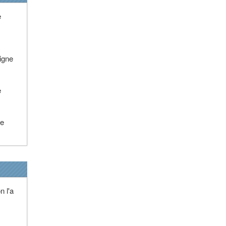
e
signe
e
le
n l'a