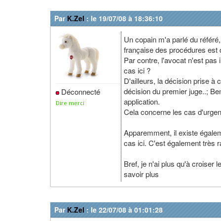
Par
K.Zel
: le 19/07/08 à 18:36:10
Un copain m'a parlé du référé
française des procédures est de
Par contre, l'avocat n'est pas 
cas ici ?
D'ailleurs, la décision prise à 
décision du premier juge..; Be
Déconnecté
application.
Dire merci
Cela concerne les cas d'urgenc
Apparemment, il existe égalemen
cas ici. C'est également très 
Bref, je n'ai plus qu'à croiser
savoir plus
Par
K.Zel
: le 22/07/08 à 01:01:28