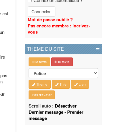
Connexion automatique ?
Connexion
e est
Mot de passe oublié ?
Pas encore membre : incrivez-
vous
 un
THEME DU SITE
ire
le texte
le texte
 pas
en
Theme
Titre
Lien
our
Pas d'avatar
Scroll auto :
Désactiver
Dernier message
-
Premier
message