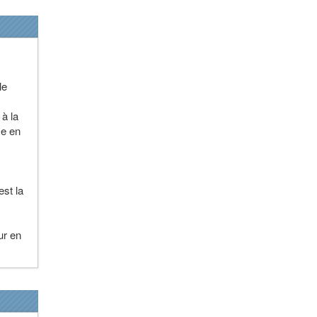
le
 à la
se en
est la
ur en