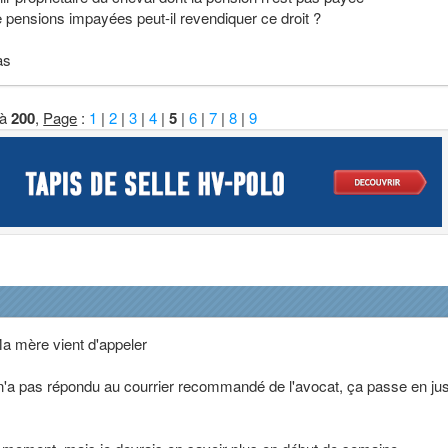
e pensions impayées peut-il revendiquer ce droit ?
as
à
200
,
Page
:
1
|
2
|
3
|
4
|
5
|
6
|
7
|
8
|
9
a mère vient d'appeler
ur n'a pas répondu au courrier recommandé de l'avocat, ça passe en jus