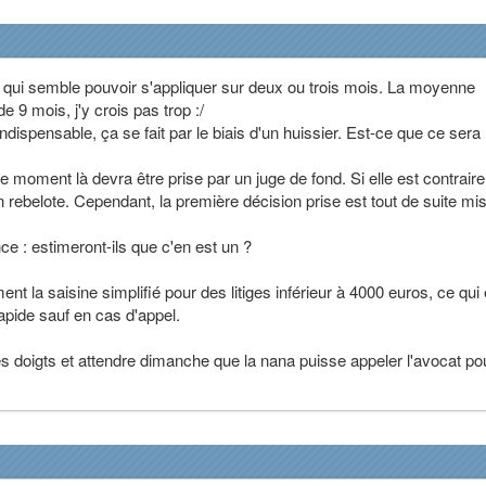
, qui semble pouvoir s'appliquer sur deux ou trois mois. La moyenne
 9 mois, j'y crois pas trop :/
indispensable, ça se fait par le biais d'un huissier. Est-ce que ce sera 
ce moment là devra être prise par un juge de fond. Si elle est contraire
n rebelote. Cependant, la première décision prise est tout de suite mi
e : estimeront-ils que c'en est un ?
t la saisine simplifié pour des litiges inférieur à 4000 euros, ce qui 
rapide sauf en cas d'appel.
 les doigts et attendre dimanche que la nana puisse appeler l'avocat po