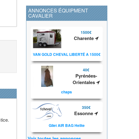
ANNONCES ÉQUIPMENT
CAVALIER
1500€
Charente
VAN GOLD CHEVAL LIBERTÉ A 1500€
40€
Pyrénées-
Orientales
chaps
350€
Essonne
tice.
Gilet AIR BAG Helite
Voir toutes les annonces