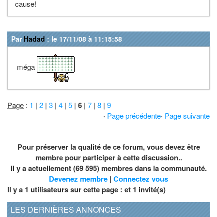
cause!
Par
Hadad
: le 17/11/08 à 11:15:58
méga
Page
:
1
|
2
|
3
|
4
|
5
|
6
|
7
|
8
|
9
·
Page précédente
·
Page suivante
Pour préserver la qualité de ce forum, vous devez être
membre pour participer à cette discussion..
Il y a actuellement (69 595) membres dans la communauté.
Devenez membre
|
Connectez vous
Il y a 1 utilisateurs sur cette page : et
1
invité(s)
LES DERNIÈRES ANNONCES