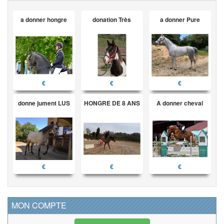
a donner hongre
donation Très
a donner Pure
€
€
€
donne jument LUS
HONGRE DE 8 ANS
A donner cheval
€
€
€
MON COMPTE