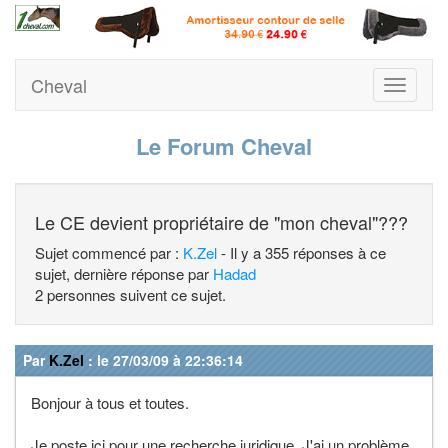
Cheval
Toggle
navigati
Le Forum Cheval
Le CE devient propriétaire de "mon cheval"???
Sujet commencé par :
K.Zel
- Il y a 355 réponses à ce
sujet, dernière réponse par
Hadad
2 personnes suivent ce sujet.
Par
K.Zel
: le 27/03/09 à 22:36:14
Bonjour à tous et toutes.
Je poste ici pour une recherche juridique. J'ai un problème