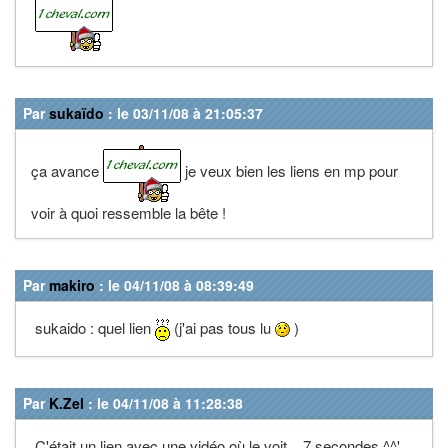
Par
sukaïdo
: le 03/11/08 à 21:05:37
ça avance
je veux bien les liens en mp pour
voir à quoi ressemble la bête !
Par
makiro
: le 04/11/08 à 08:39:49
sukaido : quel lien
(j'ai pas tous lu
)
Par
K.Zel
: le 04/11/08 à 11:28:38
C'était un lien avec une vidéo où le voit... 7 secondes ^^'