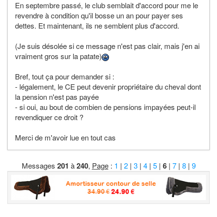
En septembre passé, le club semblait d'accord pour me le
revendre à condition qu'il bosse un an pour payer ses
dettes. Et maintenant, ils ne semblent plus d'accord.
(Je suis désolée si ce message n'est pas clair, mais j'en ai
vraiment gros sur la patate)
Bref, tout ça pour demander si :
- légalement, le CE peut devenir propriétaire du cheval dont
la pension n'est pas payée
- si oui, au bout de combien de pensions impayées peut-il
revendiquer ce droit ?
Merci de m'avoir lue en tout cas
Messages
201
à
240
,
Page
:
1
|
2
|
3
|
4
|
5
|
6
|
7
|
8
|
9