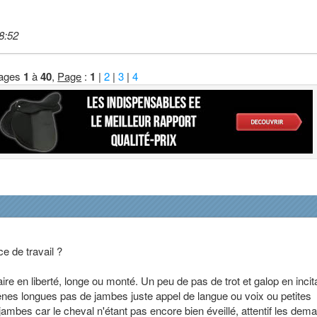
8:52
ages
1
à
40
,
Page
:
1
|
2
|
3
|
4
 de travail ?
re en liberté, longe ou monté. Un peu de pas de trot et galop en incita
ênes longues pas de jambes juste appel de langue ou voix ou petites
ambes car le cheval n'étant pas encore bien éveillé, attentif les dem