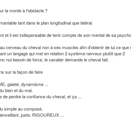
r la monte à l'obstacle ?
aniable tant dans le plan longitudinal que latéral.
ant et il est indispensable de tenir compte de son mental de sa psycho
u cerveau du cheval non à ses muscles afin d'obtenir de lui ce que
uant un langage qui met en relation 2 système nerveux plutôt que 2
nc nul besoin de force, le cavalier demande le cheval fait.
s sur la façon de faire
E, gaieté, dynamisme ...
du bien et du mal.
 de perdre la confiance du cheval, et ça ...
t du simple au composé,
 bienveillant, juste, RIGOUREUX ...