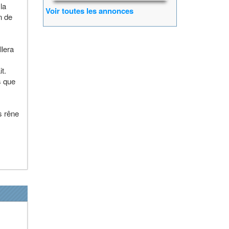
la
Voir toutes les annonces
n de
llera
t.
s que
s rêne