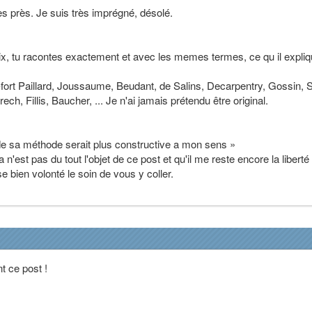
s près. Je suis très imprégné, désolé.
geix, tu racontes exactement et avec les memes termes, ce qu il expliq
t-fort Paillard, Joussaume, Beudant, de Salins, Decarpentry, Gossin, S
ech, Fillis, Baucher, ... Je n'ai jamais prétendu être original.
 de sa méthode serait plus constructive a mon sens »
'est pas du tout l'objet de ce post et qu'il me reste encore la liberté
se bien volonté le soin de vous y coller.
t ce post !