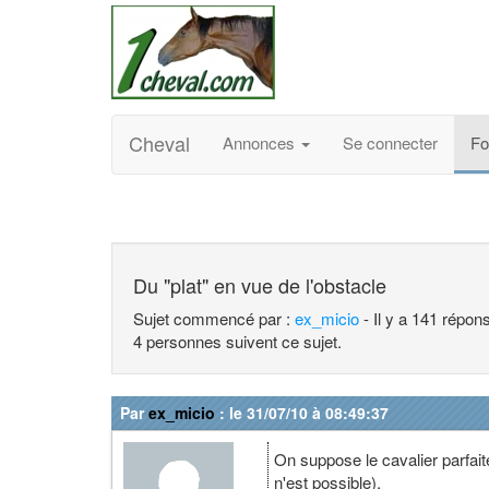
Cheval
Annonces
Se connecter
F
Du "plat" en vue de l'obstacle
Sujet commencé par :
ex_micio
- Il y a 141 répon
4 personnes suivent ce sujet.
Par
ex_micio
: le 31/07/10 à 08:49:37
On suppose le cavalier parfaite
n'est possible).