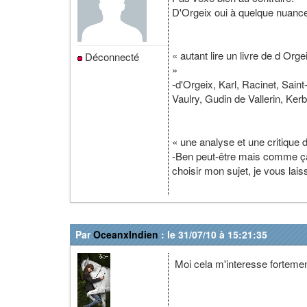
D'Orgeix oui à quelque nuance
« autant lire un livre de d Or
Déconnecté
»
-d'Orgeix, Karl, Racinet, Sain
Vaulry, Gudin de Vallerin, Kerbr
« une analyse et une critique
-Ben peut-être mais comme ça n
choisir mon sujet, je vous lais
Par
OceanxIndien
: le 31/07/10 à 15:21:35
Moi cela m'interesse fortemen