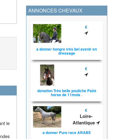
ANNONCES CHEVAUX
€
a donner hongre très bel avenir en
dressage
€
donation Très belle pouliche Paint
horse de 11mois .
€
Loire-
Atlantique
nt le
a donner Pure race ARABE
andes