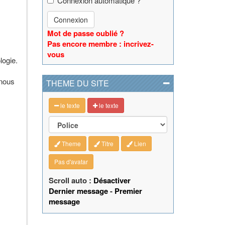
Connexion automatique ?
Connexion
Mot de passe oublié ?
Pas encore membre : incrivez-
vous
logie.
 nous
THEME DU SITE
le texte
le texte
Theme
Titre
Lien
Pas d'avatar
Scroll auto :
Désactiver
Dernier message
-
Premier
message