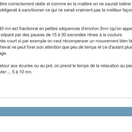
être correctement obéis et comme en la matière on ne saurait tolérer 
obligerait à sanctionner ce qui ne serait vraiment pas la meilleur faço
 40 mn est fractionné en petites séquences d'environ 3mn (qu'on appe
l) séparé par des pauses de 15 à 30 secondes rênes à la couture.
 très court si par exemple on veut récompenser un mouvement bien fai
cheval ne peut fixer son attention que peu de temps et ce d'autant plu
age.
 retour aux écuries ou au pré, on prend le temps de la relaxation au pa
ter ... 5 à 10 mn.