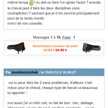
même temps
? ou doit on faire l'un après l'autre ? ensuite
le cheval peut-il faire les deux disciplines sans
contradiction ? sachant que je m'en servirai principalement
pour de la rando monté.
merci de vos conseils.
Messages
1
à
18
,
Page
:
1
Par
koonkoontchek
: le 19/01/12 à 18:59:07
oui tu peux faire les 2 sans problèmes, d'ailleurs c'est
mieux pour le cheval, chaque type de travail va beaucoup
lui apporter !
moi aussi j'ai un irish cob, on fait de tout : trec, attelage,
"dressage", un peu de saut, equifeel, spectacle.... ça ne