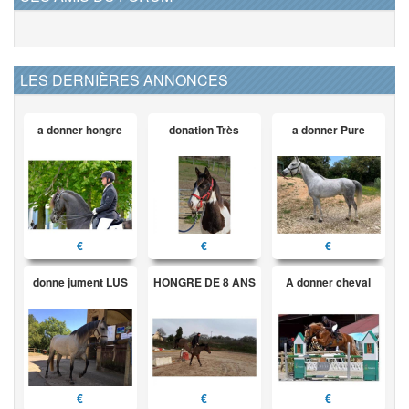
LES DERNIÈRES ANNONCES
a donner hongre
donation Très
a donner Pure
€
€
€
donne jument LUS
HONGRE DE 8 ANS
A donner cheval
€
€
€