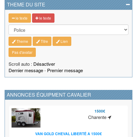
THEME DU SITE
le texte
le texte
Theme
Titre
Lien
Pas d'avatar
Scroll auto :
Désactiver
Dernier message
-
Premier message
ANNONCES ÉQUIPMENT CAVALIER
1500€
Charente
VAN GOLD CHEVAL LIBERTÉ A 1500€