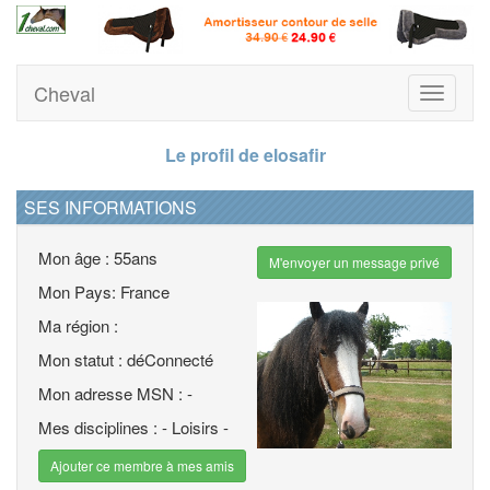
Cheval
Toggle
navigati
Le profil de elosafir
SES INFORMATIONS
Mon âge : 55ans
M'envoyer un message privé
Mon Pays: France
Ma région :
Mon statut : déConnecté
Mon adresse MSN : -
Mes disciplines : - Loisirs -
Ajouter ce membre à mes amis