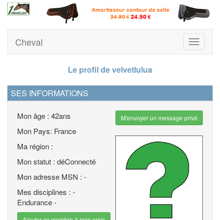
Cheval
Toggle
navigati
Le profil de velvetlulua
SES INFORMATIONS
Mon âge : 42ans
M'envoyer un message privé
Mon Pays: France
Ma région :
Mon statut : déConnecté
Mon adresse MSN : -
Mes disciplines : -
Endurance -
Ajouter ce membre à mes amis