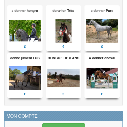
a donner hongre
donation Très
a donner Pure
€
€
€
donne jument LUS
HONGRE DE 8 ANS
A donner cheval
€
€
€
MON COMPTE