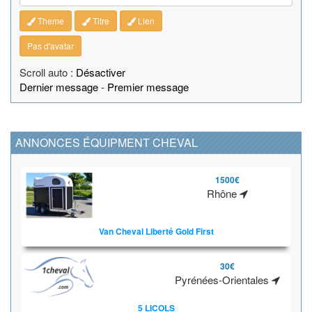
Theme
Titre
Lien
Pas d'avatar
Scroll auto :
Désactiver
Dernier message
-
Premier message
ANNONCES ÉQUIPMENT CHEVAL
1500€
Rhône
Van Cheval Liberté Gold First
30€
Pyrénées-Orientales
5 LICOLS