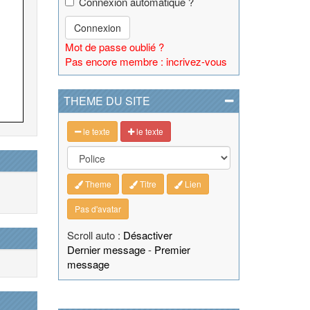
Connexion automatique ?
Connexion
Mot de passe oublié ?
Pas encore membre : incrivez-vous
THEME DU SITE
le texte
le texte
Theme
Titre
Lien
Pas d'avatar
Scroll auto :
Désactiver
Dernier message
-
Premier
message