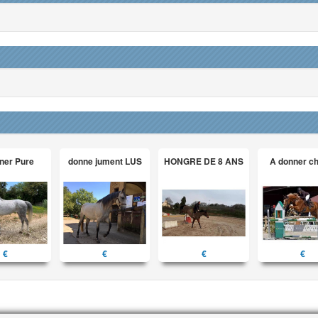
ner Pure
donne jument LUS
HONGRE DE 8 ANS
A donner c
€
€
€
€