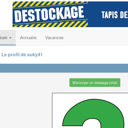
orum
Annuaire
Vacances
Le profil de suky41
M'envoyer un message privé