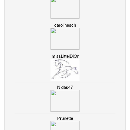
carolinesch
missLittelDiOr
Nidas47
Prunette