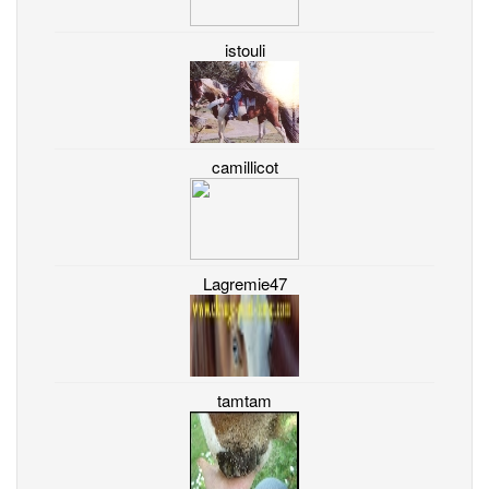
istouli
camillicot
Lagremie47
tamtam