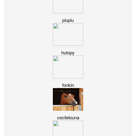
piupiu
hutopy
fonkin
cecilelouna