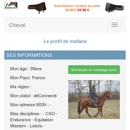
Cheval
Toggle
navigati
Le profil de maliana
SES INFORMATIONS
Mon âge : 39ans
M'envoyer un message privé
Mon Pays: France
Ma région :
Mon statut : déConnecté
Mon adresse MSN : -
Mes disciplines : - CSO -
Endurance - Equitation
Western - Loisirs -