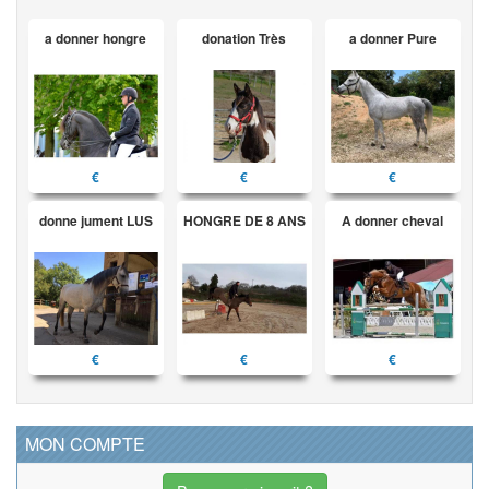
a donner hongre
donation Très
a donner Pure
€
€
€
donne jument LUS
HONGRE DE 8 ANS
A donner cheval
€
€
€
MON COMPTE