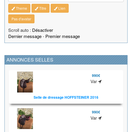
Theme
Titre
Lien
Pas d'avatar
Scroll auto :
Désactiver
Dernier message
-
Premier message
ANNONCES SELLES
990€
Var
Selle de dressage HOFFSTEINER 2016
990€
Var