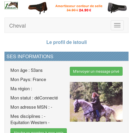
Cheval
Toggle
navigati
Le profil de istouli
SES INFORMATIONS
Mon âge : 53ans
M'envoyer un message privé
Mon Pays: France
Ma région :
Mon statut : déConnecté
Mon adresse MSN : -
Mes disciplines : -
Equitation Western -
Ajouter ce membre à mes amis