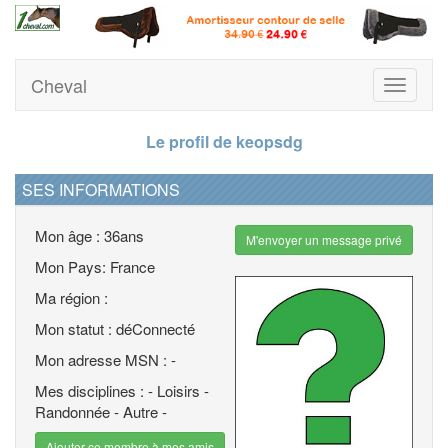
Cheval
Toggle
navigati
Le profil de keopsdg
SES INFORMATIONS
Mon âge : 36ans
M'envoyer un message privé
Mon Pays: France
Ma région :
Mon statut : déConnecté
Mon adresse MSN : -
Mes disciplines : - Loisirs -
Randonnée - Autre -
Ajouter ce membre à mes amis