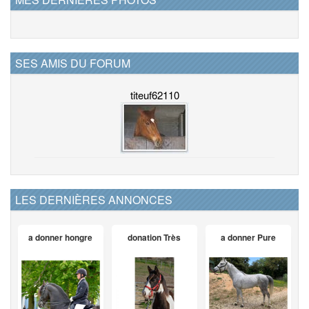
SES AMIS DU FORUM
titeuf62110
LES DERNIÈRES ANNONCES
a donner hongre
donation Très
a donner Pure