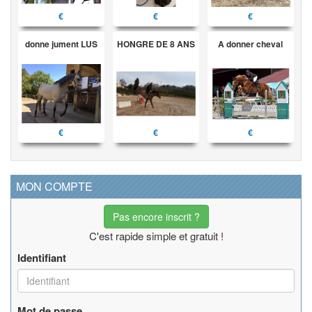
€
€
€
donne jument LUS
HONGRE DE 8 ANS
A donner cheval
€
€
€
MON COMPTE
Pas encore inscrit ?
C'est rapide simple et gratuit !
Identifiant
Mot de passe