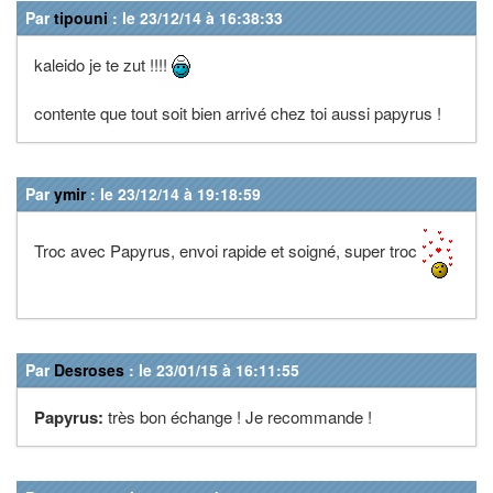
Par
tipouni
: le 23/12/14 à 16:38:33
kaleido je te zut !!!!
contente que tout soit bien arrivé chez toi aussi papyrus !
Par
ymir
: le 23/12/14 à 19:18:59
Troc avec Papyrus, envoi rapide et soigné, super troc
Par
Desroses
: le 23/01/15 à 16:11:55
Papyrus:
très bon échange ! Je recommande !