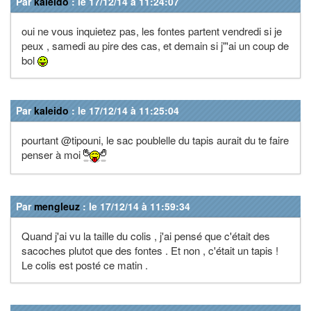
Par
kaleido
: le 17/12/14 à 11:24:07
oui ne vous inquietez pas, les fontes partent vendredi si je
peux , samedi au pire des cas, et demain si j"'ai un coup de
bol
Par
kaleido
: le 17/12/14 à 11:25:04
pourtant @tipouni, le sac poublelle du tapis aurait du te faire
penser à moi
Par
mengleuz
: le 17/12/14 à 11:59:34
Quand j'ai vu la taille du colis , j'ai pensé que c'était des
sacoches plutot que des fontes . Et non , c'était un tapis !
Le colis est posté ce matin .