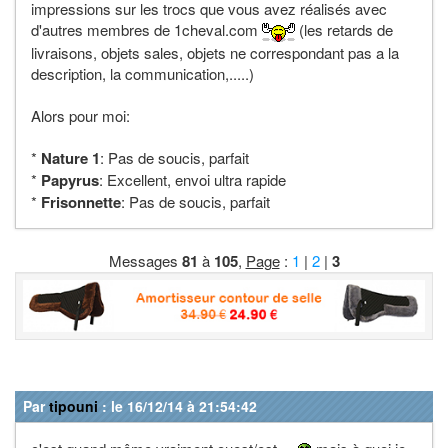
impressions sur les trocs que vous avez réalisés avec
d'autres membres de 1cheval.com
(les retards de
livraisons, objets sales, objets ne correspondant pas a la
description, la communication,.....)
Alors pour moi:
*
Nature 1
: Pas de soucis, parfait
*
Papyrus
: Excellent, envoi ultra rapide
*
Frisonnette
: Pas de soucis, parfait
Messages
81
à
105
,
Page
:
1
|
2
|
3
Par
tipouni
: le 16/12/14 à 21:54:42