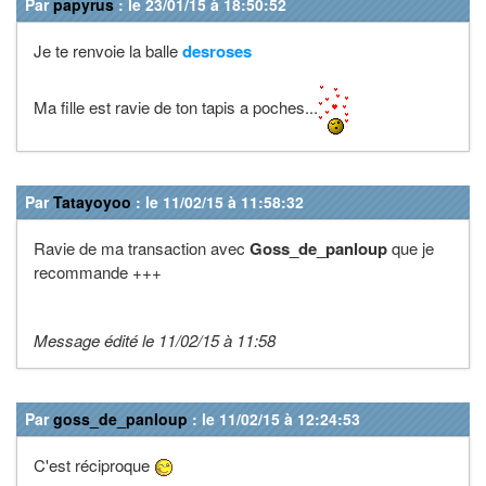
Par
papyrus
: le 23/01/15 à 18:50:52
Je te renvoie la balle
desroses
Ma fille est ravie de ton tapis a poches...
Par
Tatayoyoo
: le 11/02/15 à 11:58:32
Ravie de ma transaction avec
Goss_de_panloup
que je
recommande +++
Message édité le 11/02/15 à 11:58
Par
goss_de_panloup
: le 11/02/15 à 12:24:53
C'est réciproque