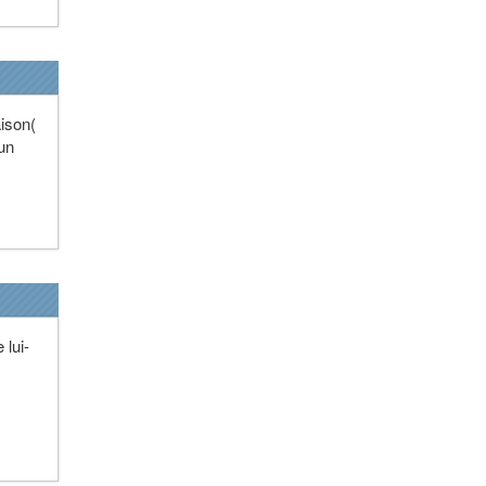
aison(
 un
 lui-