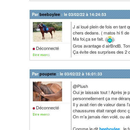
Par
beeboylee
: le 03/02/22 à 14:24:53
J ai loué plein de fois en tan
chers dedans. ( matos hi fi de f
Ma foi,ça se fait.
Gros avantage d airBndB. Ton lou
Déconnecté
Ça évite des surprises des 2 
Dire merci
Par
poupete
: le 03/02/22 à 16:01:33
@Plush
Oui je laissais tout ! Après je
personnellement ça me dérang
Il y avait rien de valeur dans 
Déconnecté
chaussures était rangé donc ça
Dire merci
On m'a jamais rien volé, ou al
Comme le dit
beeboylee
, le 