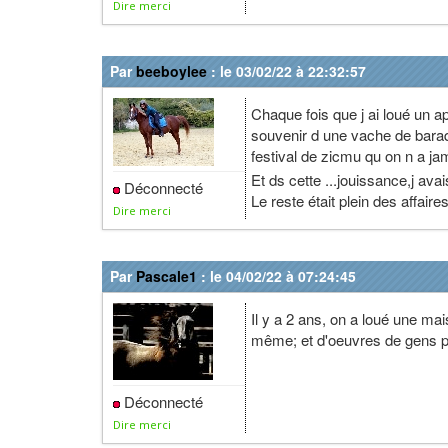
Dire merci
Par
beeboylee
: le 03/02/22 à 22:32:57
Chaque fois que j ai loué un app
souvenir d une vache de baraqu
festival de zicmu qu on n a ja
Et ds cette ...jouissance,j ava
Déconnecté
Le reste était plein des affaire
Dire merci
Par
Pascale1
: le 04/02/22 à 07:24:45
Il y a 2 ans, on a loué une mais
même; et d'oeuvres de gens pl
Déconnecté
Dire merci