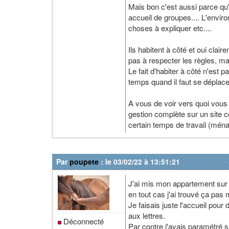
Mais bon c'est aussi parce qu'e
accueil de groupes.... L'enviro
choses à expliquer etc....
Ils habitent à côté et oui clair
pas à respecter les règles, m
Le fait d'habiter à côté n'est 
temps quand il faut se déplace
A vous de voir vers quoi vous 
gestion complète sur un site 
certain temps de travail (ménag
Par
poupete
: le 03/02/22 à 13:51:21
J'ai mis mon appartement sur A
en tout cas j'ai trouvé ça pas 
Je faisais juste l'accueil pour 
aux lettres.
Déconnecté
Par contre j'avais paramétré s