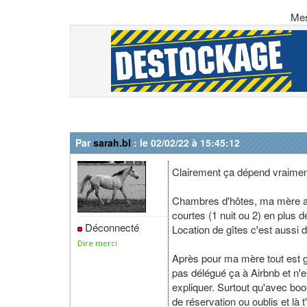
Me
Par
sarah.bl
: le 02/02/22 à 15:45:12
Clairement ça dépend vraiment
Chambres d'hôtes, ma mère a a
courtes (1 nuit ou 2) en plus de
Déconnecté
Location de gîtes c'est aussi d
Dire merci
Après pour ma mère tout est g
pas délégué ça à Airbnb et n'e
expliquer. Surtout qu'avec book
de réservation ou oublis et là