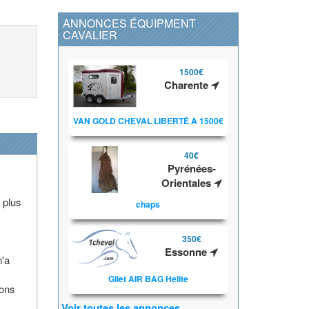
ANNONCES ÉQUIPMENT
CAVALIER
1500€
Charente
VAN GOLD CHEVAL LIBERTÉ A 1500€
40€
Pyrénées-
Orientales
 plus
chaps
350€
Essonne
n'a
Gilet AIR BAG Helite
lons
Voir toutes les annonces