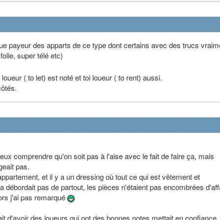
t que payeur des apparts de ce type dont certains avec des trucs vraim
olie, super télé etc)
eur ( to let) est noté et toi loueur ( to rent) aussi.
côtés.
 peux comprendre qu'on soit pas à l'aise avec le fait de faire ça, mais
eait pas.
l'appartement, et il y a un dressing où tout ce qui est vêtement et
 débordait pas de partout, les pièces n'étaient pas encombrées d'aff
ors j'ai pas remarqué
fait d'avoir des loueurs qui ont des bonnes notes mettait en confiance.