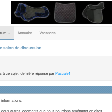
orum
Annuaire
Vacances
e salon de discussion
es à ce sujet, dernière réponse par
Pascale1
 informations.
 a deux autres logements que nous pourrions aménager en gîtes.