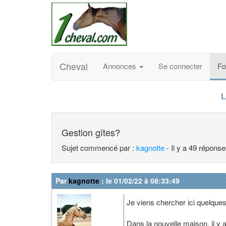
Cheval
Annonces
Se connecter
F
L
Gestion gîtes?
Sujet commencé par :
kagnotte
- Il y a 49 répons
Par
kagnotte
: le 01/02/22 à 08:33:49
Je viens chercher ici quelques
Dans la nouvelle maison, il y