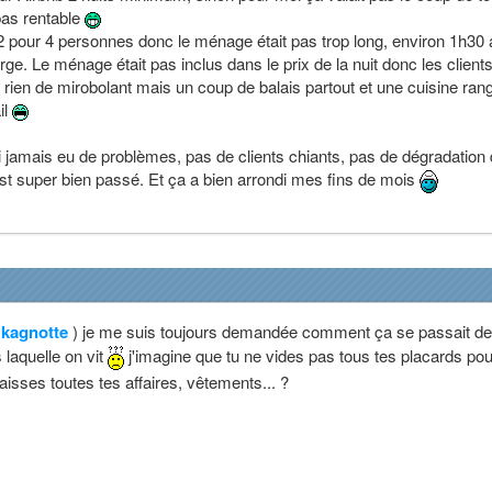
.pas rentable
pour 4 personnes donc le ménage était pas trop long, environ 1h30 
ge. Le ménage était pas inclus dans le prix de la nuit donc les client
s rien de mirobolant mais un coup de balais partout et une cuisine ran
il
j'ai jamais eu de problèmes, pas de clients chiants, pas de dégradation
est super bien passé. Et ça a bien arrondi mes fins de mois
e
kagnotte
) je me suis toujours demandée comment ça se passait de
 laquelle on vit
j'imagine que tu ne vides pas tous tes placards pou
aisses toutes tes affaires, vêtements... ?