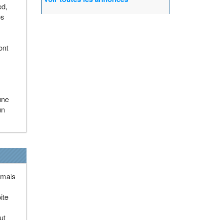
ed,
es
ont
une
un
t mais
ite
ut