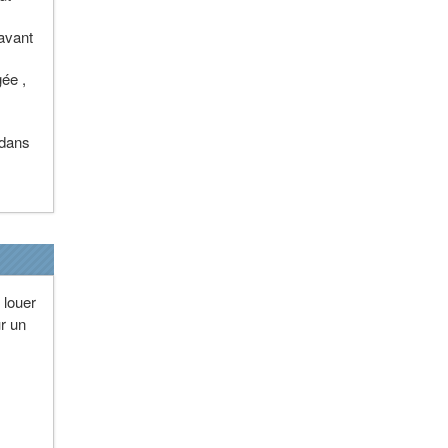
avant
s
gée ,
 dans
 louer
r un