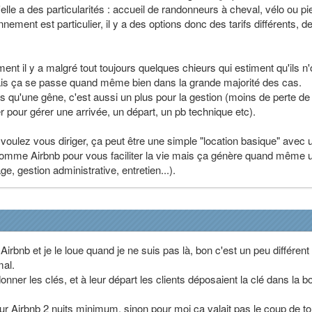
lle a des particularités : accueil de randonneurs à cheval, vélo ou pi
nnement est particulier, il y a des options donc des tarifs différents, d
ement il y a malgré tout toujours quelques chieurs qui estiment qu'ils n'
ais ça se passe quand même bien dans la grande majorité des cas.
pas qu'une gêne, c'est aussi un plus pour la gestion (moins de perte de
r pour gérer une arrivée, un départ, un pb technique etc).
voulez vous diriger, ça peut être une simple "location basique" avec 
comme Airbnb pour vous faciliter la vie mais ça génère quand même 
e, gestion administrative, entretien...).
irbnb et je le loue quand je ne suis pas là, bon c'est un peu différen
mal.
donner les clés, et à leur départ les clients déposaient la clé dans la bo
ur Airbnb 2 nuits minimum, sinon pour moi ça valait pas le coup de to