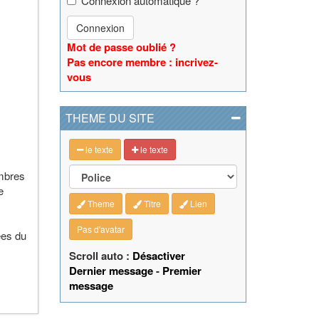
Connexion automatique ?
Connexion
Mot de passe oublié ?
Pas encore membre : incrivez-
vous
THEME DU SITE
le texte
le texte
ambres
e
Theme
Titre
Lien
Pas d'avatar
ées du
Scroll auto :
Désactiver
Dernier message
-
Premier
message