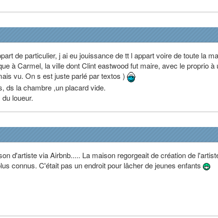
art de particulier, j ai eu jouissance de tt l appart voire de toute la m
e à Carmel, la ville dont Clint eastwood fut maire, avec le proprio à
mais vu. On s est juste parlé par textos )
is, ds la chambre ,un placard vide.
s du loueur.
on d'artiste via Airbnb..... La maison regorgeait de création de l'artiste
us connus. C'était pas un endroit pour lâcher de jeunes enfants